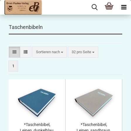
Taschenbibeln
Sortieren nach
pro Seite
Sortieren nach
32 pro Seite
1
*Taschenbibel,
*Taschenbibel,
Leinen, dunkelblau,
Leinen, sandbraun,