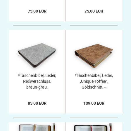
18,5 x 2,9 cm
18,5 x 2,9 cm
75,00 EUR
75,00 EUR
*Taschenbibel, Leder,
*Taschenbibel, Leder,
Reißverschluss,
„Unique Toffee“,
braun-grau,
Goldschnitt –
Goldschnitt, 13,0 x
Premium, 13,0 x 18,5
18,5 x 2,9 cm
x 2,9 cm
85,00 EUR
139,00 EUR