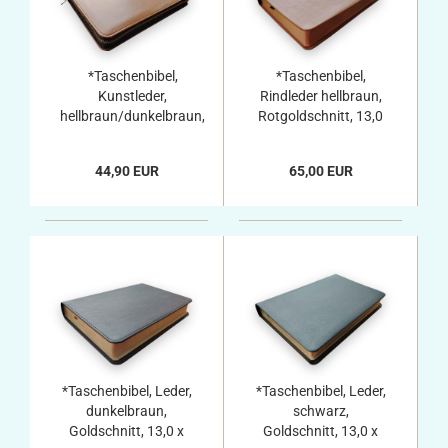
*Taschenbibel,
*Taschenbibel,
Kunstleder,
Rindleder hellbraun,
hellbraun/dunkelbraun,
Rotgoldschnitt, 13,0
Goldschnitt,
x 18,5 x 2,9 cm
Reißverschluss, 13,0 x
44,90 EUR
65,00 EUR
18,5 x 2,9 cm
*Taschenbibel, Leder,
*Taschenbibel, Leder,
dunkelbraun,
schwarz,
Goldschnitt, 13,0 x
Goldschnitt, 13,0 x