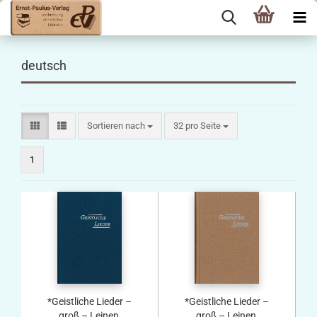
deutsch
Sortieren nach
pro Seite
Sortieren nach
32 pro Seite
1
*Geistliche Lieder –
*Geistliche Lieder –
groß – Leinen,
groß – Leinen,