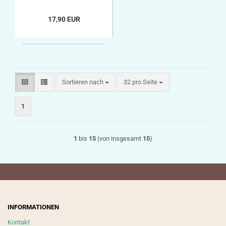
17,90 EUR
Sortieren nach
pro Seite
Sortieren nach
32 pro Seite
1
1
bis
15
(von insgesamt
15
)
INFORMATIONEN
Kontakt