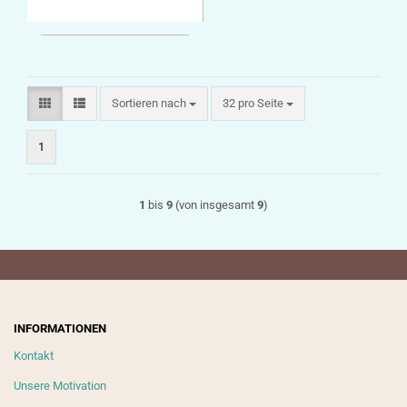
englische Sprache
Sortieren nach
pro Seite
Sortieren nach
32 pro Seite
1
1
bis
9
(von insgesamt
9
)
INFORMATIONEN
Kontakt
Unsere Motivation