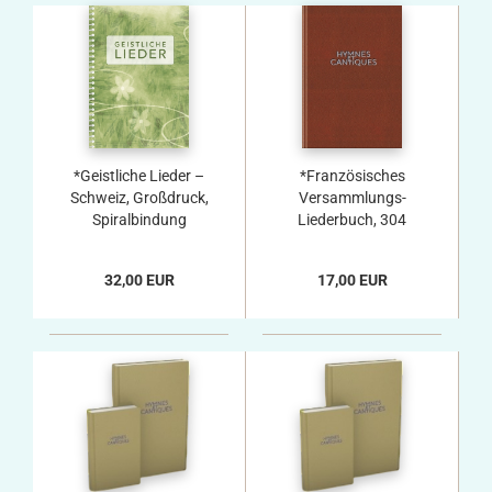
*Geistliche Lieder –
*Französisches
Schweiz, Großdruck,
Versammlungs-
Spiralbindung
Liederbuch, 304
Lieder, neue und
erweiterte Auflage,
32,00 EUR
17,00 EUR
Kunstleder,
dunkelweinrot