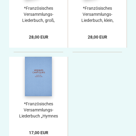
*Französisches
*Französisches
Versammlungs-
Versammlungs-
Liederbuch, groß,
Liederbuch, klein,
grau – 304 Lieder,
grau – 304 Lieder,
neue und erweiterte
neue und erweiterte
28,00 EUR
28,00 EUR
Auflage, Kunstleder
Auflage, Kunstleder
*Französisches
Versammlungs-
Liederbuch „Hymnes
et Cantiques“, 304
Lieder, Übersetzung
17,00 EUR
in die deutsche und