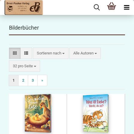
Bilderbücher
Sortieren nach
Sortieren nach
Alle Autoren
pro Seite
32 pro Seite
1
2
3
»