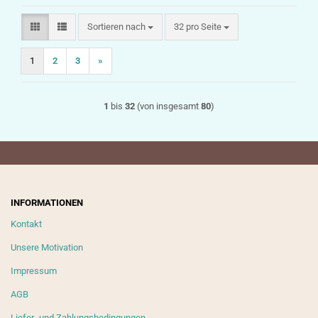
Sortieren nach
pro Seite
Sortieren nach
32 pro Seite
1
2
3
»
1
bis
32
(von insgesamt
80
)
INFORMATIONEN
Kontakt
Unsere Motivation
Impressum
AGB
Liefer- und Zahlungsbedingungen