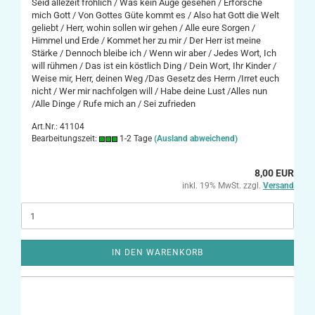
Seid allezeit fröhlich / Was kein Auge gesehen / Erforsche
mich Gott / Von Gottes Güte kommt es / Also hat Gott die Welt
geliebt / Herr, wohin sollen wir gehen / Alle eure Sorgen /
Himmel und Erde / Kommet her zu mir / Der Herr ist meine
Stärke / Dennoch bleibe ich / Wenn wir aber / Jedes Wort, Ich
will rühmen / Das ist ein köstlich Ding / Dein Wort, Ihr Kinder /
Weise mir, Herr, deinen Weg /Das Gesetz des Herrn /Irret euch
nicht / Wer mir nachfolgen will / Habe deine Lust /Alles nun
/Alle Dinge / Rufe mich an / Sei zufrieden
Art.Nr.: 41104
Bearbeitungszeit:
1-2 Tage
(Ausland abweichend)
8,00 EUR
inkl. 19% MwSt. zzgl.
Versand
IN DEN WARENKORB