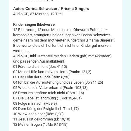
Autor: Corina Schweizer / Prisma Singers
Audio-CD, 37 Minuten, 12 Titel
Kinder singen Bibelverse
12 Bibelverse, 12 neue Melodien mit Ohrwurm-Potential –
komponiert, arrangiert und gesungen von Corina Schweizer,
gemeinsam mit dem motivierten Kinderchor „Prisma Singers“.
Bibelworte, die sich hoffentlich nicht nur Kinder gut merken
werden ...
Audio-CD, inkl. Datenteil mit den Liedern (pdf, mit Akkorden)
und passenden Ausmalbildern!
01 Fürchte dich nicht (Jes 41,10)
02 Meine Hilfe kommt vom Herrn (Psalm 121,2)
03 Der Lohn der Sünde (Röm 6,23)
04 Ich bin die Auferstehung und das Leben (Joh 11,25)
05 Wie sich ein Vater erbarmt (Psalm 103,13)
06 Denn ich schäme mich nicht (Röm 1,16)
07 Die Liebe ist langmütig (1. Kor 13,4-8a)
08 Folge mir nach! (Mt 9,9)
09 Dem König der Ewigkeit (1. Tim 1,17)
10 Wir wissen aber (Röm 8,28)
11 Jesus ist gekommen (Lk 19,10)
12 Meinen Bogen (1. Mo 9,13-15)