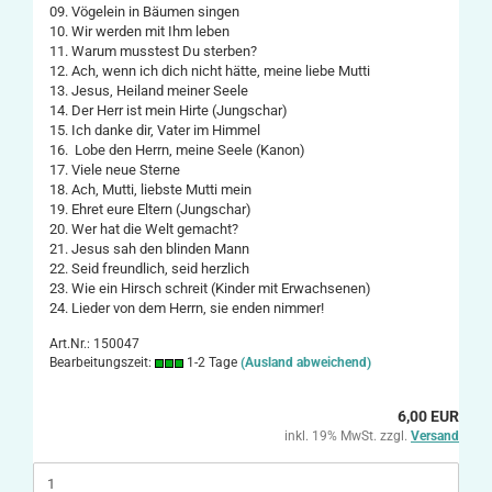
09. Vögelein in Bäumen singen
10. Wir werden mit Ihm leben
11. Warum musstest Du sterben?
12. Ach, wenn ich dich nicht hätte, meine liebe Mutti
13. Jesus, Heiland meiner Seele
14. Der Herr ist mein Hirte (Jungschar)
15. Ich danke dir, Vater im Himmel
16. Lobe den Herrn, meine Seele (Kanon)
17. Viele neue Sterne
18. Ach, Mutti, liebste Mutti mein
19. Ehret eure Eltern (Jungschar)
20. Wer hat die Welt gemacht?
21. Jesus sah den blinden Mann
22. Seid freundlich, seid herzlich
23. Wie ein Hirsch schreit (Kinder mit Erwachsenen)
24. Lieder von dem Herrn, sie enden nimmer!
Art.Nr.: 150047
Bearbeitungszeit:
1-2 Tage
(Ausland abweichend)
6,00 EUR
inkl. 19% MwSt. zzgl.
Versand