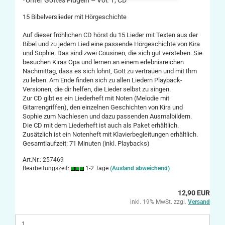
*Unter Gottes Flügeln – Vol. 1, CD
15 Bibelverslieder mit Hörgeschichte
Auf dieser fröhlichen CD hörst du 15 Lieder mit Texten aus der
Bibel und zu jedem Lied eine passende Hörgeschichte von Kira
und Sophie. Das sind zwei Cousinen, die sich gut verstehen. Sie
besuchen Kiras Opa und lernen an einem erlebnisreichen
Nachmittag, dass es sich lohnt, Gott zu vertrauen und mit Ihm
zu leben. Am Ende finden sich zu allen Liedern Playback-
Versionen, die dir helfen, die Lieder selbst zu singen.
Zur CD gibt es ein Liederheft mit Noten (Melodie mit
Gitarrengriffen), den einzelnen Geschichten von Kira und
Sophie zum Nachlesen und dazu passenden Ausmalbildern.
Die CD mit dem Liederheft ist auch als Paket erhältlich.
Zusätzlich ist ein Notenheft mit Klavierbegleitungen erhältlich.
Gesamtlaufzeit: 71 Minuten (inkl. Playbacks)
Art.Nr.: 257469
Bearbeitungszeit:
1-2 Tage
(Ausland abweichend)
12,90 EUR
inkl. 19% MwSt. zzgl.
Versand