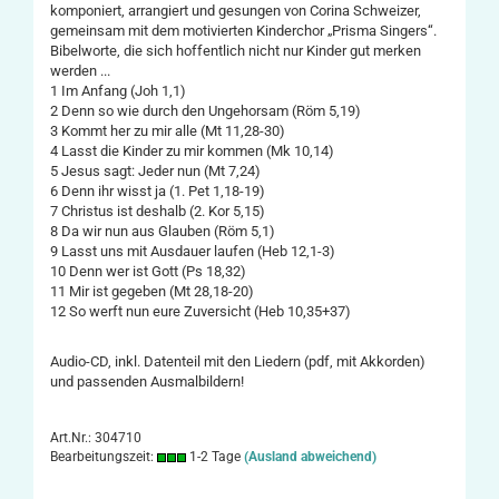
komponiert, arrangiert und gesungen von Corina Schweizer,
gemeinsam mit dem motivierten Kinderchor „Prisma Singers“.
Bibelworte, die sich hoffentlich nicht nur Kinder gut merken
werden ...
1 Im Anfang (Joh 1,1)
2 Denn so wie durch den Ungehorsam (Röm 5,19)
3 Kommt her zu mir alle (Mt 11,28-30)
4 Lasst die Kinder zu mir kommen (Mk 10,14)
5 Jesus sagt: Jeder nun (Mt 7,24)
6 Denn ihr wisst ja (1. Pet 1,18-19)
7 Christus ist deshalb (2. Kor 5,15)
8 Da wir nun aus Glauben (Röm 5,1)
9 Lasst uns mit Ausdauer laufen (Heb 12,1-3)
10 Denn wer ist Gott (Ps 18,32)
11 Mir ist gegeben (Mt 28,18-20)
12 So werft nun eure Zuversicht (Heb 10,35+37)
Audio-CD, inkl. Datenteil mit den Liedern (pdf, mit Akkorden)
und passenden Ausmalbildern!
Art.Nr.: 304710
Bearbeitungszeit:
1-2 Tage
(Ausland abweichend)