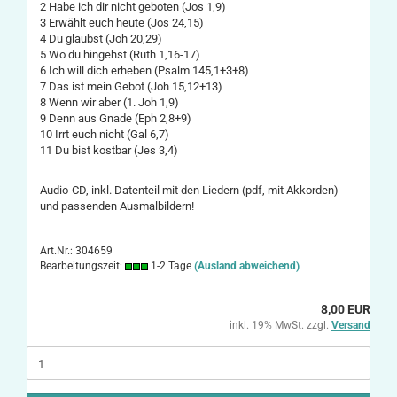
2 Habe ich dir nicht geboten (Jos 1,9)
3 Erwählt euch heute (Jos 24,15)
4 Du glaubst (Joh 20,29)
5 Wo du hingehst (Ruth 1,16-17)
6 Ich will dich erheben (Psalm 145,1+3+8)
7 Das ist mein Gebot (Joh 15,12+13)
8 Wenn wir aber (1. Joh 1,9)
9 Denn aus Gnade (Eph 2,8+9)
10 Irrt euch nicht (Gal 6,7)
11 Du bist kostbar (Jes 3,4)
Audio-CD, inkl. Datenteil mit den Liedern (pdf, mit Akkorden)
und passenden Ausmalbildern!
Art.Nr.: 304659
Bearbeitungszeit:
1-2 Tage
(Ausland abweichend)
8,00 EUR
inkl. 19% MwSt. zzgl.
Versand