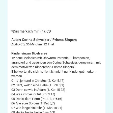
*Das merk ich mir! (4), CD
Autor: Corina Schweizer / Prisma Singers
Audio-CD, 36 Minuten, 12 Titel
Kinder singen Bibelverse
12 neue Melodien mit Ohrwurm-Potential – komponiert,
arrangiert und gesungen von Corina Schweizer, gemeinsam mit
dem motivierten Kinderchor „Prisma Singers“.
Bibelworte, die sich hoffentlich nicht nur Kinder gut merken
werden ...
01 Ist jemand in Christus (2. Kor 5,17)
02 Seht, welch eine Liebe (1. Joh 3,1)
03 Denn so wie in Adam (1. Kor 15,22)
04 Was immer ihr tut (Kol 3,17)
05 Dankt dem Herrn (Ps 118,1+5+6)
06 Alle eure Sorgen (1. Pet 5,7)
07 Wie lange hinkt ihr (1. Kön 18,21)
08 Heilig, heilig, heilig (Jes 6,3)