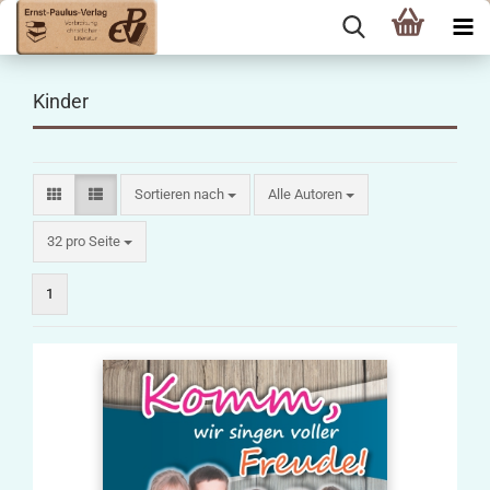
Kinder
Sortieren nach
Sortieren nach
Alle Autoren
pro Seite
32 pro Seite
1