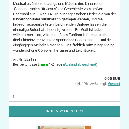
Musical erzählen die Jungs und Mädels des Kinderchors
„Sonnenstrahlen für Jesus“ die Geschichte vom großen
Gastmahl aus Lukas 14. Die aussagestarken Lieder, die von der
Kinderchor-Band musikalisch getragen werden, und die
liebevoll ausgearbeiteten, berührenden Dialoge lassen die
einmalige Botschaft lebendig werden: Bei Gott ist jeder
willkommen – so, wie er ist. Beim Zuhören fühlt man sich
direkt hineinversetzt in die spannende Begebenheit – und die
eingängigen Melodien machen Lust, fröhlich mitzusingen: eine
wunderschöne CD voller Tiefgang und Leichtigkeit.
Art.Nr.: 228138
Bearbeitungszeit:
1-2 Tage
(Ausland abweichend)
9,90 EUR
inkl. 19% MwSt. zzgl.
Versand
IN DEN WARENKORB