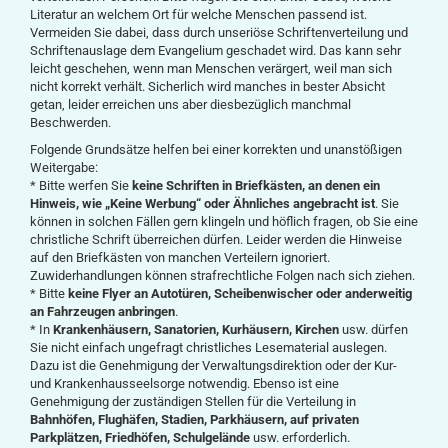
Literatur an welchem Ort für welche Menschen passend ist.
Vermeiden Sie dabei, dass durch unseriöse Schriftenverteilung und
Schriftenauslage dem Evangelium geschadet wird. Das kann sehr
leicht geschehen, wenn man Menschen verärgert, weil man sich
nicht korrekt verhält. Sicherlich wird manches in bester Absicht
getan, leider erreichen uns aber diesbezüglich manchmal
Beschwerden.
Folgende Grundsätze helfen bei einer korrekten und unanstößigen
Weitergabe:
* Bitte werfen Sie
keine Schriften in Briefkästen, an denen ein
Hinweis, wie „Keine Werbung“ oder Ähnliches angebracht ist
. Sie
können in solchen Fällen gern klingeln und höflich fragen, ob Sie eine
christliche Schrift überreichen dürfen. Leider werden die Hinweise
auf den Briefkästen von manchen Verteilern ignoriert.
Zuwiderhandlungen können strafrechtliche Folgen nach sich ziehen.
* Bitte
keine Flyer an Autotüren, Scheibenwischer oder anderweitig
an Fahrzeugen anbringen
.
* In
Krankenhäusern, Sanatorien, Kurhäusern, Kirchen
usw. dürfen
Sie nicht einfach ungefragt christliches Lesematerial auslegen.
Dazu ist die Genehmigung der Verwaltungsdirektion oder der Kur-
und Krankenhausseelsorge notwendig. Ebenso ist eine
Genehmigung der zuständigen Stellen für die Verteilung in
Bahnhöfen, Flughäfen, Stadien, Parkhäusern, auf privaten
Parkplätzen, Friedhöfen, Schulgelände
usw. erforderlich.