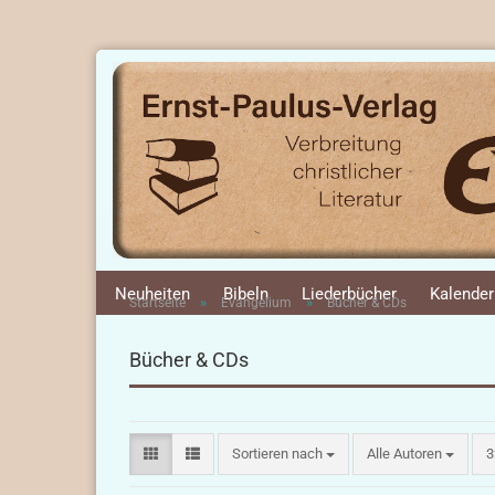
Neuheiten
Bibeln
Liederbücher
Kalender
»
»
Startseite
Evangelium
Bücher & CDs
Bücher & CDs
Sortieren nach
p
Sortieren nach
Alle Autoren
3