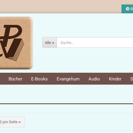
Bl
Alle
Bücher
E-Books
Evangelium
Audio
Kinder
S
ro Seite
2 pro Seite