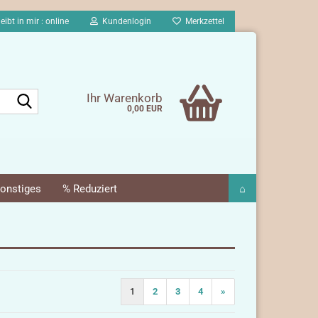
eibt in mir : online
Kundenlogin
Merkzettel
Suche...
Ihr Warenkorb
0,00 EUR
onstiges
% Reduziert
⌂
1
2
3
4
»