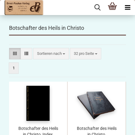
Botschafter des Heils in Christo
Sortieren nach
pro Seite
Sortieren nach
32 pro Seite
1
Botschafter des Heils
Botschafter des Heils
in Christo, Index,
in Christo,