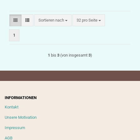
Sortieren nach
pro Seite
Sortieren nach
32 pro Seite
1
1
bis
3
(von insgesamt
3
)
INFORMATIONEN
Kontakt
Unsere Motivation
Impressum
AGB