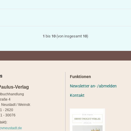
1
bis
10
(von insgesamt
10
)
S
Funktionen
Newsletter an- /abmelden
Paulus-Verlag
dbuchhandlung
Kontakt
traße 4
 Neustadt / Weinstr.
21 - 2620
1 - 30076
akt):
pvneustadt.de