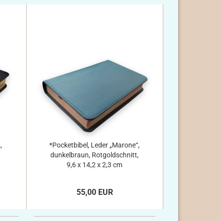
,
*Pocketbibel, Leder „Marone“,
dunkelbraun, Rotgoldschnitt,
9,6 x 14,2 x 2,3 cm
55,00 EUR