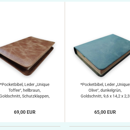
*Pocketbibel, Leder „Unique
*Pocketbibel, Leder „Unique
Toffee“, hellbraun,
Olive“, dunkelgrün,
Goldschnitt, Schutzklappen,
Goldschnitt, 9,6 x 14,2 x 2,3
10,6 x 15,8 x 2,3 cm
cm
69,00 EUR
65,00 EUR