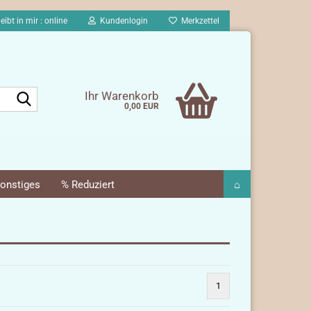
eibt in mir : online
Kundenlogin
Merkzettel
Suche...
Ihr Warenkorb
0,00 EUR
onstiges
% Reduziert
⌂
1