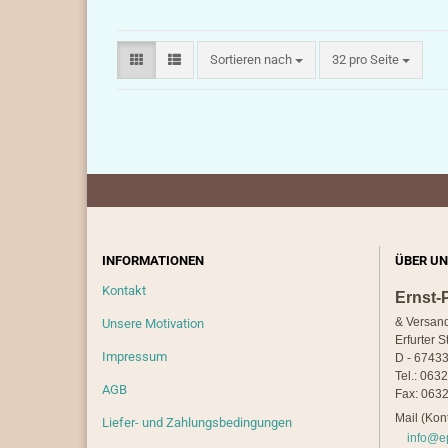
Sortieren nach
pro Seite
Sortieren nach
32 pro Seite
INFORMATIONEN
ÜBER UN
Kontakt
Ernst-
& Versan
Unsere Motivation
Erfurter S
Impressum
D - 67433
Tel.: 063
AGB
Fax: 0632
Mail (Kont
Liefer- und Zahlungsbedingungen
info@e