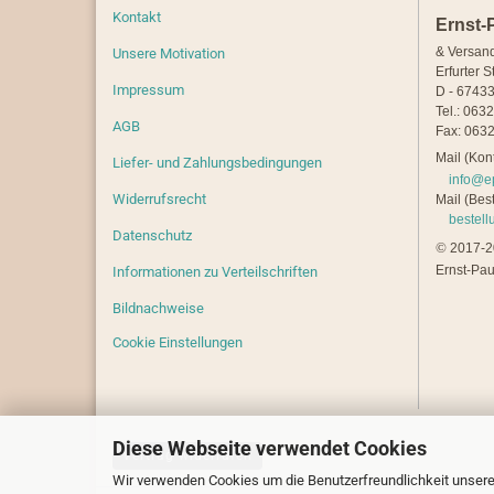
Kontakt
Ernst-
& Versan
Unsere Motivation
Erfurter S
Impressum
D - 67433
Tel.: 063
AGB
Fax: 0632
Mail (Kont
Liefer- und Zahlungsbedingungen
info@e
Widerrufsrecht
Mail (Best
bestel
Datenschutz
©
2017-20
Ernst-Pau
Informationen zu Verteilschriften
Bildnachweise
Cookie Einstellungen
Diese Webseite verwendet Cookies
Vertrag widerrufen
Wir verwenden Cookies um die Benutzerfreundlichkeit unsere