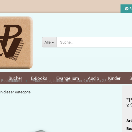
Bl
Alle
Bücher
E-Books
Evangelium
Audio
Kinder
S
»
Pocketbibeln
*Pocketbibel, Leinen, sandbraun, 9,6 x 14,2 x 2,3 cm
 in dieser Kategorie
*P
x 
Art
Bea