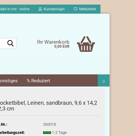
eibt in mir : online
Kundenlogin
Merkzettel
Suche...
Ihr Warenkorb
0,00 EUR
onstiges
% Reduziert
⌂
ocketbibel, Leinen, sandbraun, 9,6 x 14,2
2,3 cm
.Nr.:
260018
rbeitungszeit:
1-2 Tage