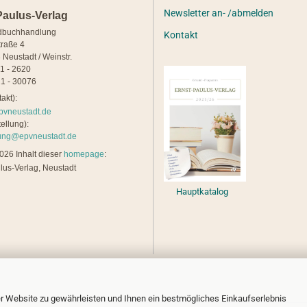
Newsletter an- /abmelden
Paulus-Verlag
dbuchhandlung
Kontakt
traße 4
 Neustadt / Weinstr.
21 - 2620
1 - 30076
akt):
pvneustadt.de
ellung):
lung@epvneustadt.de
26 Inhalt dieser
homepage
:
lus-Verlag, Neustadt
Hauptkatalog
r Website zu gewährleisten und Ihnen ein bestmögliches Einkaufserlebnis