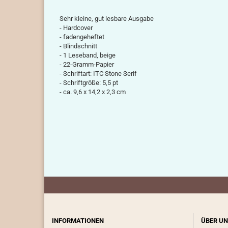
Sehr kleine, gut lesbare Ausgabe
- Hardcover
- fadengeheftet
- Blindschnitt
- 1 Leseband, beige
- 22-Gramm-Papier
- Schriftart: ITC Stone Serif
- Schriftgröße: 5,5 pt
-
ca. 9,6 x 14,2 x 2,3 cm
INFORMATIONEN
ÜBER UN