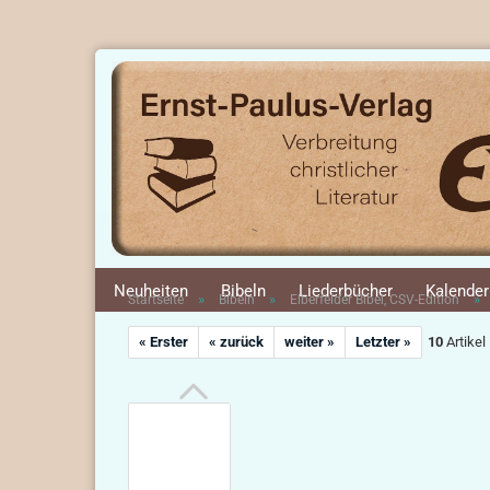
Neuheiten
Bibeln
Liederbücher
Kalender
»
»
»
Startseite
Bibeln
Elberfelder Bibel, CSV-Edition
« Erster
« zurück
weiter »
Letzter »
10
Artikel