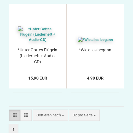
*Unter Gottes Flügeln
*Wie alles begann
(Liederheft + Audio-
CD)
15,90 EUR
4,90 EUR
Sortieren nach
pro Seite
Sortieren nach
32 pro Seite
1