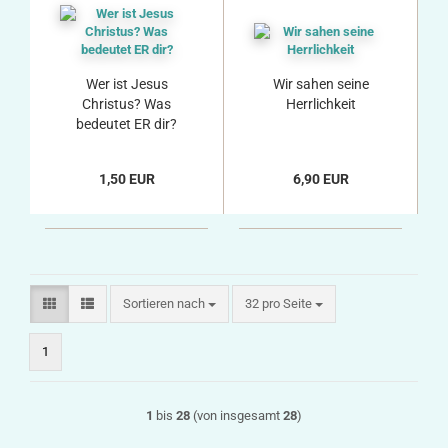
Wer ist Jesus
Wir sahen seine
Christus? Was
Herrlichkeit
bedeutet ER dir?
1,50 EUR
6,90 EUR
Sortieren nach
pro Seite
Sortieren nach
32 pro Seite
1
1
bis
28
(von insgesamt
28
)