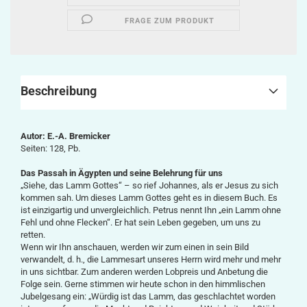
FRAGE ZUM PRODUKT
Beschreibung
Autor: E.-A. Bremicker
Seiten: 128, Pb.
Das Passah in Ägypten und seine Belehrung für uns
„Siehe, das Lamm Gottes“ – so rief Johannes, als er Jesus zu sich
kommen sah. Um dieses Lamm Gottes geht es in diesem Buch. Es
ist einzigartig und unver­gleichlich. Petrus nennt Ihn „ein Lamm ohne
Fehl und ohne Flecken“. Er hat sein Leben gegeben, um uns zu
retten.
Wenn wir Ihn anschauen, werden wir zum einen in sein Bild
verwandelt, d. h., die Lam­mes­art unseres Herrn wird mehr und mehr
in uns sichtbar. Zum anderen werden Lobpreis und Anbetung die
Folge sein. Gerne stimmen wir heute schon in den himm­lischen
Jubelgesang ein: „Würdig ist das Lamm, das geschlachtet worden