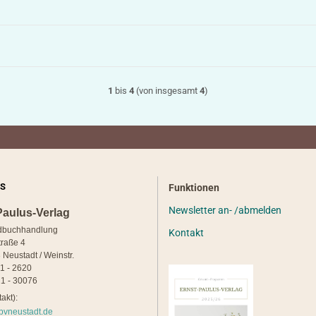
1
bis
4
(von insgesamt
4
)
S
Funktionen
Newsletter an- /abmelden
Paulus-Verlag
dbuchhandlung
Kontakt
traße 4
 Neustadt / Weinstr.
21 - 2620
1 - 30076
akt):
pvneustadt.de