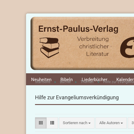
Neuheiten
Bibeln
Liederbücher
Kalender
»
»
»
Startseite
Bücher
Themen
Hilfe zur Evangel
Hilfe zur Evangeliumsverkündigung
Sortieren nach
p
Sortieren nach
Alle Autoren
3