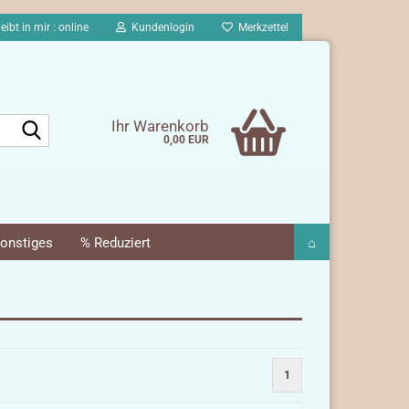
eibt in mir : online
Kundenlogin
Merkzettel
Suche...
Ihr Warenkorb
0,00 EUR
onstiges
% Reduziert
⌂
1