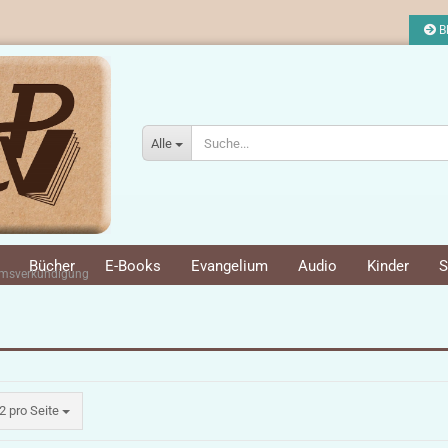
Bl
Alle
Bücher
E-Books
Evangelium
Audio
Kinder
S
iumsverkündigung
ro Seite
2 pro Seite