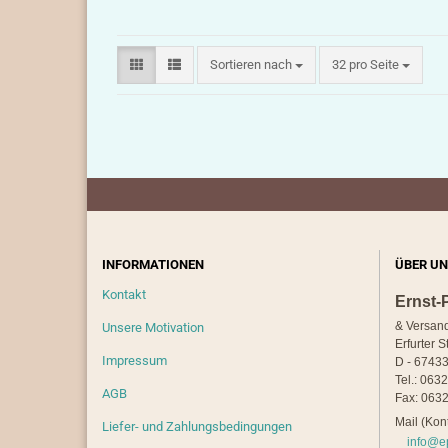
Sortieren nach
pro Seite
Sortieren nach
32 pro Seite
INFORMATIONEN
ÜBER UN
Kontakt
Ernst-
& Versan
Unsere Motivation
Erfurter S
Impressum
D - 67433
Tel.: 063
AGB
Fax: 0632
Mail (Kont
Liefer- und Zahlungsbedingungen
info@e