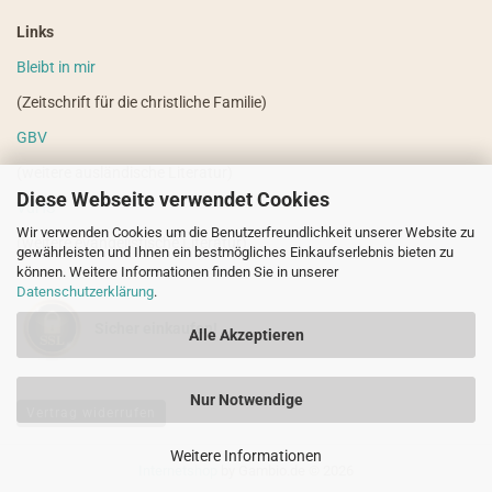
Links
Bleibt in mir
(Zeitschrift für die christliche Familie)
GBV
(weitere ausländische Literatur)
Diese Webseite verwendet Cookies
VdHS
Wir verwenden Cookies um die Benutzerfreundlichkeit unserer Website zu
(weitere evangelistische Literatur)
gewährleisten und Ihnen ein bestmögliches Einkaufserlebnis bieten zu
können. Weitere Informationen finden Sie in unserer
Datenschutzerklärung
.
Sicher einkaufen!
Alle Akzeptieren
Nur Notwendige
Vertrag widerrufen
Weitere Informationen
Internetshop
by Gambio.de © 2026