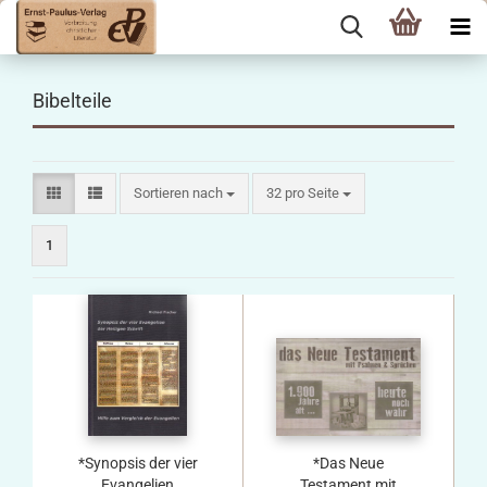
Bibelteile
Sortieren nach
pro Seite
Sortieren nach
32 pro Seite
1
*Synopsis der vier
*Das Neue
Evangelien
Testament mit