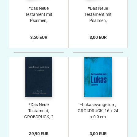
*Das Neue
*Das Neue
Testament mit
Testament mit
Psalmen,
Psalmen,
Goldausgabe, 10,0 x
Goldausgabe – ab 20
14,0 x 1,7 cm
Stück, 10,0 x 14,0 x
3,50 EUR
3,00 EUR
1,7 cm
*Das Neue
*Lukasevangelium,
Testament,
GROßDRUCK, 16 x 24
GROßDRUCK, 2
x 0,9 cm
Bände, 24 x 17 cm
39,90 EUR
3,00 EUR