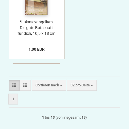
*Lukasevangelium,
Die gute Botschaft
für dich, 10,5 x 18 cm
1,00 EUR
Sortieren nach
pro Seite
Sortieren nach
32 pro Seite
1
1
bis
13
(von insgesamt
13
)