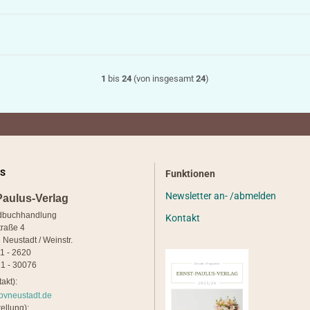
1
bis
24
(von insgesamt
24
)
S
Funktionen
Newsletter an- /abmelden
Paulus-Verlag
dbuchhandlung
Kontakt
traße 4
 Neustadt / Weinstr.
21 - 2620
1 - 30076
akt):
pvneustadt.de
ellung):