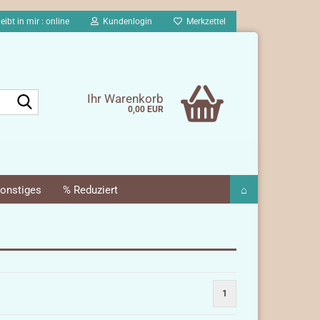
eibt in mir : online
Kundenlogin
Merkzettel
Suche...
Ihr Warenkorb
0,00 EUR
onstiges
% Reduziert
⌂
1