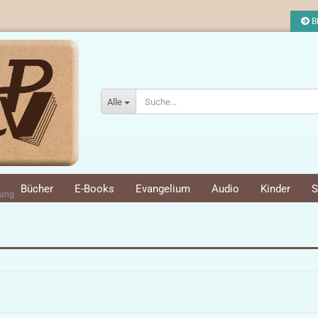
Bl
Alle
Bücher
E-Books
Evangelium
Audio
Kinder
S
rung