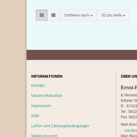
Sortieren nach
pro Seite
Sortieren nach
32 pro Seite
INFORMATIONEN
ÜBER UN
Kontakt
Ernst-
& Versan
Unsere Motivation
Erfurter S
Impressum
D - 67433
Tel.: 063
AGB
Fax: 0632
Mail (Kont
Liefer- und Zahlungsbedingungen
info@e
Widerrufsrecht
Mail (Best