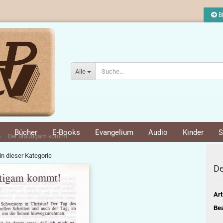
Bl
Alle
Bücher
E-Books
Evangelium
Audio
Kinder
S
»
Der Bräutigam kommt
 in dieser Kategorie
De
Art
Bea