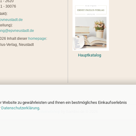
21 - 2620
1 - 30076
akt):
pvneustadt.de
ellung):
lung@epvneustadt.de
26 Inhalt dieser
homepage
:
lus-Verlag, Neustadt
Hauptkatalog
r Website zu gewährleisten und Ihnen ein bestmögliches Einkaufserlebnis
r
Datenschutzerklärung
.
Internetshop
by Gambio.de © 2026