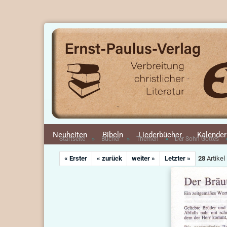
Neuheiten
Bibeln
Liederbücher
Kalender
»
»
»
Startseite
Bücher
Themen
Der Sohn Gottes
« Erster
« zurück
weiter »
Letzter »
28
Artikel