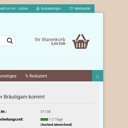
eibt in mir : online
Kundenlogin
Merkzettel
Suche...
Ihr Warenkorb
0,00 EUR
onstiges
% Reduziert
⌂
r Bräutigam kommt
.Nr.:
01138
rbeitungszeit:
1-2 Tage
(Ausland abweichend)