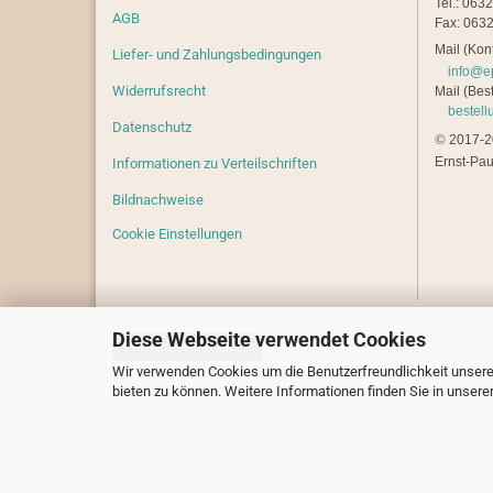
Tel.: 063
AGB
Fax: 0632
Mail (Kont
Liefer- und Zahlungsbedingungen
info@e
Widerrufsrecht
Mail (Best
bestel
Datenschutz
©
2017-20
Ernst-Pau
Informationen zu Verteilschriften
Bildnachweise
Cookie Einstellungen
Diese Webseite verwendet Cookies
Vertrag widerrufen
Wir verwenden Cookies um die Benutzerfreundlichkeit unsere
bieten zu können. Weitere Informationen finden Sie in unsere