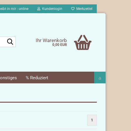
eibt in mir : online
Kundenlogin
Merkzettel
Suche...
Ihr Warenkorb
0,00 EUR
onstiges
% Reduziert
⌂
1