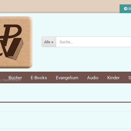
Bl
Alle
Bücher
E-Books
Evangelium
Audio
Kinder
S
n, französisch