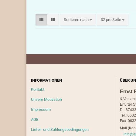
Sortieren nach
pro Seite
Sortieren nach
32 pro Seite
INFORMATIONEN
ÜBER UN
Kontakt
Ernst-
& Versan
Unsere Motivation
Erfurter S
Impressum
D - 67433
Tel.: 063
AGB
Fax: 0632
Mail (Kont
Liefer- und Zahlungsbedingungen
info@e