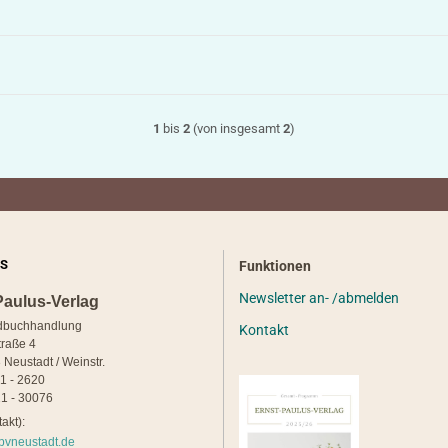
1
bis
2
(von insgesamt
2
)
S
Funktionen
Newsletter an- /abmelden
Paulus-Verlag
dbuchhandlung
Kontakt
traße 4
 Neustadt / Weinstr.
21 - 2620
1 - 30076
akt):
pvneustadt.de