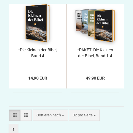
*Die Kleinen der Bibel,
*PAKET: Die Kleinen
Band 4
der Bibel, Band 1-4
14,90 EUR
49,90 EUR
Sortieren nach
pro Seite
Sortieren nach
32 pro Seite
1