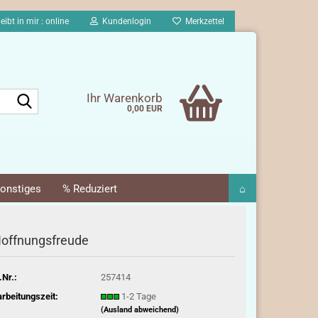
eibt in mir : online
Kundenlogin
Merkzettel
Suche...
Ihr Warenkorb
0,00 EUR
onstiges
% Reduziert
⌂
offnungsfreude
.Nr.:
257414
rbeitungszeit:
1-2 Tage
(Ausland abweichend)