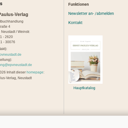
S
Funktionen
Newsletter an- /abmelden
Paulus-Verlag
dbuchhandlung
Kontakt
traße 4
 Neustadt / Weinstr.
21 - 2620
1 - 30076
akt):
pvneustadt.de
ellung):
lung@epvneustadt.de
26 Inhalt dieser
homepage
:
lus-Verlag, Neustadt
Hauptkatalog