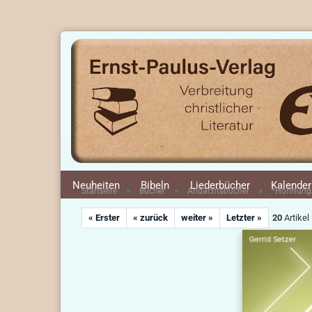
Neuheiten
Bibeln
Liederbücher
Kalender
»
»
»
Startseite
Bücher
Andachtsbücher
*Hoffnung
« Erster
« zurück
weiter »
Letzter »
20
Artikel