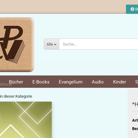
Bl
Alle
Bücher
E-Books
Evangelium
Audio
Kinder
S
sfreude
 in dieser Kategorie
*H
Art
Bea