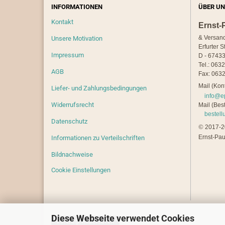
INFORMATIONEN
ÜBER UN
Kontakt
Ernst-
& Versan
Unsere Motivation
Erfurter S
Impressum
D - 67433
Tel.: 063
AGB
Fax: 0632
Mail (Kont
Liefer- und Zahlungsbedingungen
info@e
Widerrufsrecht
Mail (Best
bestel
Datenschutz
©
2017-20
Ernst-Pau
Informationen zu Verteilschriften
Bildnachweise
Cookie Einstellungen
Diese Webseite verwendet Cookies
Vertrag widerrufen