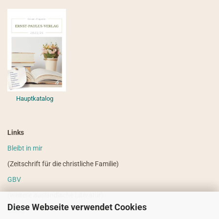
Hauptkatalog
Links
Bleibt in mir
(Zeitschrift für die christliche Familie)
GBV
(weitere ausländische Literatur)
Diese Webseite verwendet Cookies
VdHS