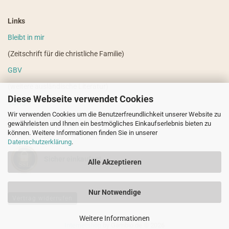
Links
Bleibt in mir
(Zeitschrift für die christliche Familie)
GBV
(weitere ausländische Literatur)
Diese Webseite verwendet Cookies
VdHS
Wir verwenden Cookies um die Benutzerfreundlichkeit unserer Website zu
(weitere evangelistische Literatur)
gewährleisten und Ihnen ein bestmögliches Einkaufserlebnis bieten zu
können. Weitere Informationen finden Sie in unserer
Datenschutzerklärung
.
Sicher einkaufen!
Alle Akzeptieren
Nur Notwendige
Vertrag widerrufen
Weitere Informationen
Internetshop
by Gambio.de © 2026