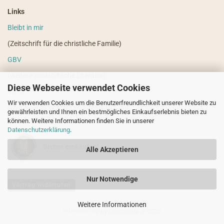
Links
Bleibt in mir
(Zeitschrift für die christliche Familie)
GBV
(weitere ausländische Literatur)
Diese Webseite verwendet Cookies
VdHS
Wir verwenden Cookies um die Benutzerfreundlichkeit unserer Website zu
(weitere evangelistische Literatur)
gewährleisten und Ihnen ein bestmögliches Einkaufserlebnis bieten zu
können. Weitere Informationen finden Sie in unserer
Datenschutzerklärung
.
Sicher einkaufen!
Alle Akzeptieren
Nur Notwendige
Vertrag widerrufen
Weitere Informationen
Internetshop
by Gambio.de © 2026