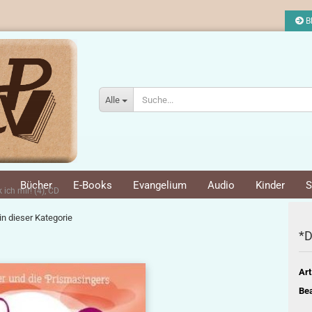
Bl
Alle
Bücher
E-Books
Evangelium
Audio
Kinder
S
 ich mir! (4), CD
 in dieser Kategorie
*D
Art
Bea