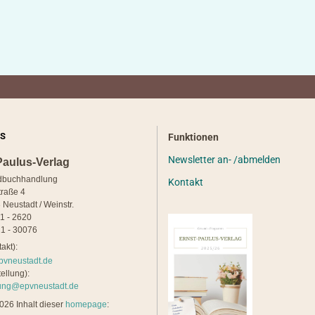
S
Funktionen
Newsletter an- /abmelden
Paulus-Verlag
dbuchhandlung
Kontakt
traße 4
 Neustadt / Weinstr.
21 - 2620
1 - 30076
akt):
pvneustadt.de
ellung):
lung@epvneustadt.de
26 Inhalt dieser
homepage
: