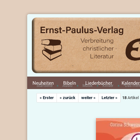
Neuheiten
Bibeln
Liederbücher
Kalender
»
»
»
»
Startseite
Audio
Musik
Kinder
*Das merk
« Erster
« zurück
weiter »
Letzter »
18
Artikel