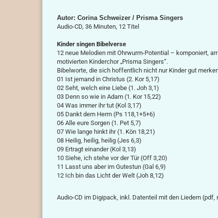
Autor: Corina Schweizer / Prisma Singers
Audio-CD, 36 Minuten, 12 Titel
Kinder singen Bibelverse
12 neue Melodien mit Ohrwurm-Potential – komponiert, ar
motivierten Kinderchor „Prisma Singers“.
Bibelworte, die sich hoffentlich nicht nur Kinder gut merken
01 Ist jemand in Christus (2. Kor 5,17)
02 Seht, welch eine Liebe (1. Joh 3,1)
03 Denn so wie in Adam (1. Kor 15,22)
04 Was immer ihr tut (Kol 3,17)
05 Dankt dem Herrn (Ps 118,1+5+6)
06 Alle eure Sorgen (1. Pet 5,7)
07 Wie lange hinkt ihr (1. Kön 18,21)
08 Heilig, heilig, heilig (Jes 6,3)
09 Ertragt einander (Kol 3,13)
10 Siehe, ich stehe vor der Tür (Off 3,20)
11 Lasst uns aber im Gutestun (Gal 6,9)
12 Ich bin das Licht der Welt (Joh 8,12)
Audio-CD im Digipack, inkl. Datenteil mit den Liedern (pd