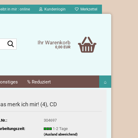
eibt in mir : online
Kundenlogin
Merkzettel
Suche...
Ihr Warenkorb
0,00 EUR
onstiges
% Reduziert
⌂
as merk ich mir! (4), CD
.Nr.:
304697
rbeitungszeit:
1-2 Tage
(Ausland abweichend)