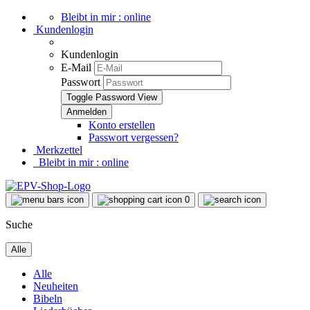
Bleibt in mir : online
Kundenlogin
Kundenlogin
E-Mail
Passwort
Toggle Password View
Konto erstellen
Passwort vergessen?
Merkzettel
Bleibt in mir : online
0
Suche
Alle
Alle
Neuheiten
Bibeln