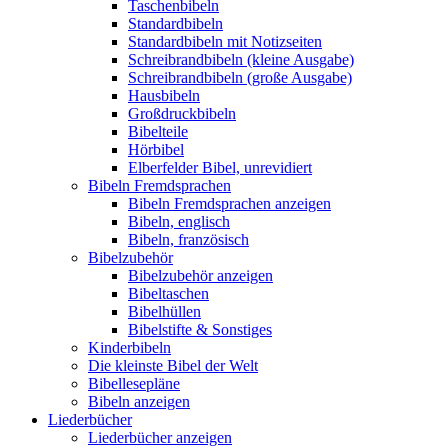
Taschenbibeln
Standardbibeln
Standardbibeln mit Notizseiten
Schreibrandbibeln (kleine Ausgabe)
Schreibrandbibeln (große Ausgabe)
Hausbibeln
Großdruckbibeln
Bibelteile
Hörbibel
Elberfelder Bibel, unrevidiert
Bibeln Fremdsprachen
Bibeln Fremdsprachen anzeigen
Bibeln, englisch
Bibeln, französisch
Bibelzubehör
Bibelzubehör anzeigen
Bibeltaschen
Bibelhüllen
Bibelstifte & Sonstiges
Kinderbibeln
Die kleinste Bibel der Welt
Bibellesepläne
Bibeln anzeigen
Liederbücher
Liederbücher anzeigen