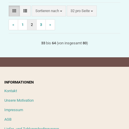
Sortieren nach
pro Seite
Sortieren nach
32 pro Seite
«
1
2
3
»
33
bis
64
(von insgesamt
80
)
INFORMATIONEN
Kontakt
Unsere Motivation
Impressum
AGB
Liefer- und Zahlungsbedingungen