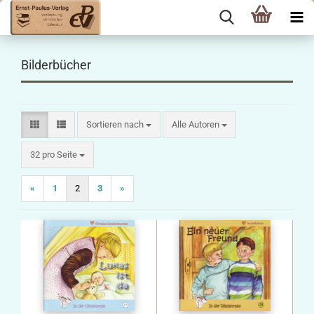
Bilderbücher
Sortieren nach
Sortieren nach
Alle Autoren
pro Seite
32 pro Seite
«
1
2
3
»