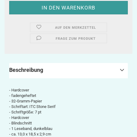
AUF DEN MERKZETTEL
FRAGE ZUM PRODUKT
Beschreibung
- Hardcover
- fadengeheftet
- 32-Gramm-Papier
- Schriftart: ITC Stone Serif
- Schriftgröße: 7 pt
- Hardcover
- Blindschnitt
- 1 Leseband, dunkelblau
-
ca.
13,0 x 18,5 x 2,9
cm