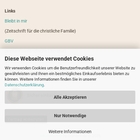
Links
Bleibt in mir
(Zeitschrift für die christliche Familie)
GBV
(weitere ausländische Literatur)
Diese Webseite verwendet Cookies
VdHS
Wir verwenden Cookies um die Benutzerfreundlichkeit unserer Website zu
(weitere evangelistische Literatur)
gewährleisten und Ihnen ein bestmögliches Einkaufserlebnis bieten zu
können. Weitere Informationen finden Sie in unserer
Datenschutzerklärung
.
Sicher einkaufen!
Alle Akzeptieren
Nur Notwendige
Vertrag widerrufen
Weitere Informationen
Internetshop
by Gambio.de © 2026