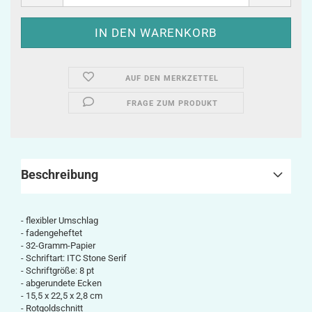
AUF DEN MERKZETTEL
FRAGE ZUM PRODUKT
Beschreibung
- flexibler Umschlag
- fadengeheftet
- 32-Gramm-Papier
- Schriftart: ITC Stone Serif
- Schriftgröße: 8 pt
- abgerundete Ecken
-
15,5 x 22,5 x 2,8
cm
- Rotgoldschnitt