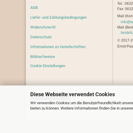
Tel.: 063
AGB
Fax: 0632
Mail (Kont
Liefer- und Zahlungsbedingungen
info@e
Widerrufsrecht
Mail (Best
bestel
Datenschutz
©
2017-20
Ernst-Pau
Informationen zu Verteilschriften
Bildnachweise
Cookie Einstellungen
Diese Webseite verwendet Cookies
Vertrag widerrufen
Wir verwenden Cookies um die Benutzerfreundlichkeit unsere
bieten zu können. Weitere Informationen finden Sie in unsere