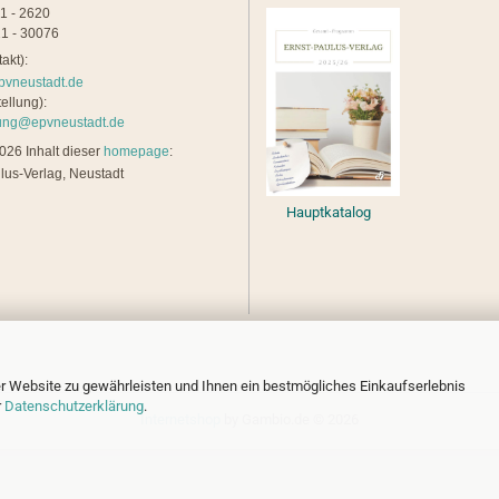
21 - 2620
1 - 30076
akt):
pvneustadt.de
ellung):
lung@epvneustadt.de
26 Inhalt dieser
homepage
:
lus-Verlag, Neustadt
Hauptkatalog
r Website zu gewährleisten und Ihnen ein bestmögliches Einkaufserlebnis
r
Datenschutzerklärung
.
Internetshop
by Gambio.de © 2026