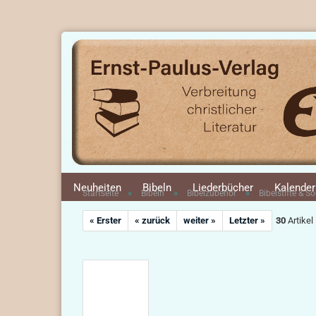
Neuheiten
Bibeln
Liederbücher
Kalender
»
»
»
Startseite
Bibeln
Bibelzubehör
Bibelstifte & S
« Erster
« zurück
weiter »
Letzter »
30
Artikel