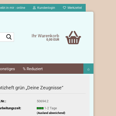
eibt in mir : online
Kundenlogin
Merkzettel
Suche...
Ihr Warenkorb
0,00 EUR
onstiges
% Reduziert
⌂
tizheft grün „Deine Zeugnisse“
.Nr.:
50694.2
rbeitungszeit:
1-2 Tage
(Ausland abweichend)