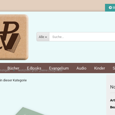
Bl
Alle
Bücher
E-Books
Evangelium
Audio
Kinder
S
»
onstiges
Notizheft grün „Deine Zeugnisse“
 in dieser Kategorie
No
Art
Bea