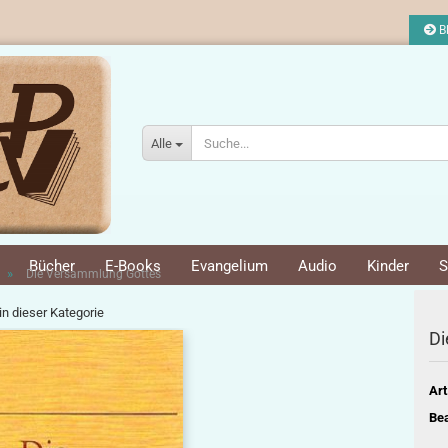
Bl
Alle
Bücher
E-Books
Evangelium
Audio
Kinder
S
»
Die Versammlung Gottes
 in dieser Kategorie
Di
Art
Bea