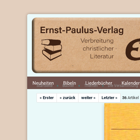
Neuheiten
Bibeln
Liederbücher
Kalender
»
»
»
Startseite
Bücher
Themen
Die Versammlung
« Erster
« zurück
weiter »
Letzter »
36
Artikel