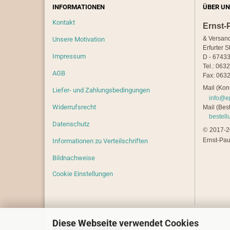
INFORMATIONEN
ÜBER UN
Kontakt
Ernst-
& Versan
Unsere Motivation
Erfurter S
Impressum
D - 67433
Tel.: 063
AGB
Fax: 0632
Mail (Kont
Liefer- und Zahlungsbedingungen
info@e
Widerrufsrecht
Mail (Best
bestel
Datenschutz
©
2017-20
Ernst-Pau
Informationen zu Verteilschriften
Bildnachweise
Cookie Einstellungen
Diese Webseite verwendet Cookies
Vertrag widerrufen