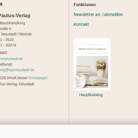
S
Funktionen
Newsletter an- /abmelden
Paulus-Verlag
dbuchhandlung
Kontakt
traße 4
 Neustadt / Weinstr.
21 - 2620
1 - 30076
akt):
pvneustadt.de
ellung):
lung@epvneustadt.de
26 Inhalt dieser
homepage
:
lus-Verlag, Neustadt
Hauptkatalog