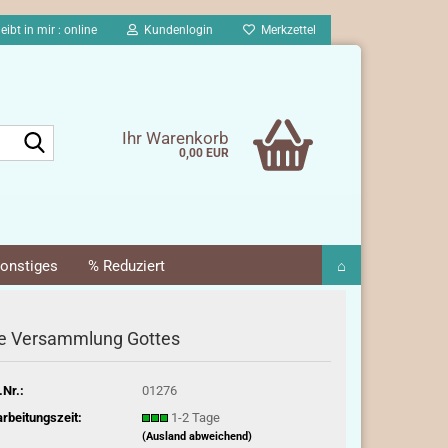
eibt in mir : online
Kundenlogin
Merkzettel
Suche...
Ihr Warenkorb
0,00 EUR
onstiges
% Reduziert
⌂
e Versammlung Gottes
.Nr.:
01276
rbeitungszeit:
1-2 Tage
(Ausland abweichend)