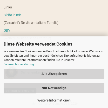
Links
Bleibt in mir
(Zeitschrift für die christliche Familie)
GBV
(weitere ausländische Literatur)
Diese Webseite verwendet Cookies
VdHS
Wir verwenden Cookies um die Benutzerfreundlichkeit unserer Website zu
(weitere evangelistische Literatur)
gewährleisten und Ihnen ein bestmögliches Einkaufserlebnis bieten zu
können. Weitere Informationen finden Sie in unserer
Datenschutzerklärung
.
Sicher einkaufen!
Alle Akzeptieren
Nur Notwendige
Vertrag widerrufen
Weitere Informationen
Internetshop
by Gambio.de © 2026