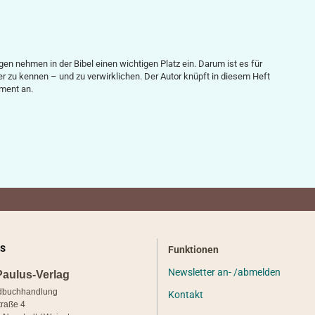
ehmen in der Bibel einen wichtigen Platz ein. Darum ist es für
r zu kennen – und zu verwirklichen. Der Autor knüpft in diesem Heft
ament an.
S
Funktionen
Newsletter an- /abmelden
Paulus-Verlag
dbuchhandlung
Kontakt
traße 4