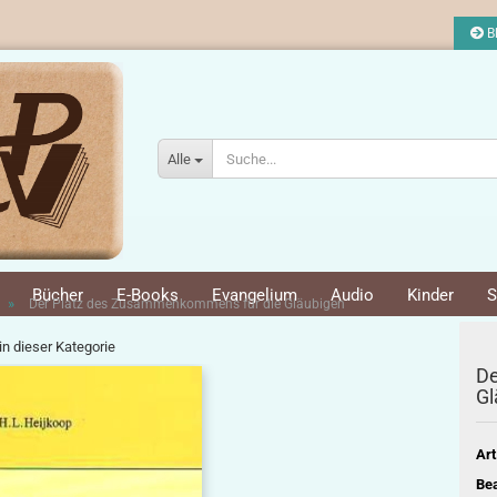
Bl
Alle
Bücher
E-Books
Evangelium
Audio
Kinder
S
»
Der Platz des Zusammenkommens für die Gläubigen
 in dieser Kategorie
De
Gl
Art
Bea