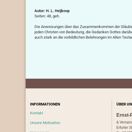
Autor: H. L. Heijkoop
Seiten: 48, geh.
Die Anweisungen über das Zusammenkommen der Gläubigen n
jeden Christen von Bedeutung, die Gedanken Gottes darübe
auch stark an die vorbildlichen Belehrungen im Alten Test
INFORMATIONEN
ÜBER UN
Kontakt
Ernst-
& Versan
Unsere Motivation
Erfurter S