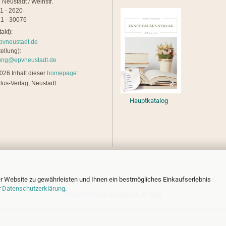
 Neustadt / Weinstr.
21 - 2620
1 - 30076
akt):
pvneustadt.de
ellung):
lung@epvneustadt.de
26 Inhalt dieser
homepage
:
lus-Verlag, Neustadt
Hauptkatalog
r Website zu gewährleisten und Ihnen ein bestmögliches Einkaufserlebnis
r
Datenschutzerklärung
.
Internetshop
by Gambio.de © 2026