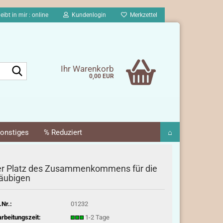
eibt in mir : online
Kundenlogin
Merkzettel
Suche...
Ihr Warenkorb
0,00 EUR
onstiges
% Reduziert
⌂
r Platz des Zusammenkommens für die
äubigen
.Nr.:
01232
rbeitungszeit:
1-2 Tage