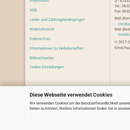
Impressum
D - 67433
Tel.: 063
AGB
Fax: 0632
Mail (Kont
Liefer- und Zahlungsbedingungen
info@e
Widerrufsrecht
Mail (Best
bestel
Datenschutz
©
2017-20
Ernst-Pau
Informationen zu Verteilschriften
Bildnachweise
Cookie Einstellungen
Diese Webseite verwendet Cookies
Vertrag widerrufen
Wir verwenden Cookies um die Benutzerfreundlichkeit unsere
bieten zu können. Weitere Informationen finden Sie in unsere