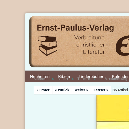
Neuheiten
Bibeln
Liederbücher
Kalender
»
»
»
Startseite
Bücher
Themen
Die Versammlung
« Erster
« zurück
weiter »
Letzter »
36
Artikel