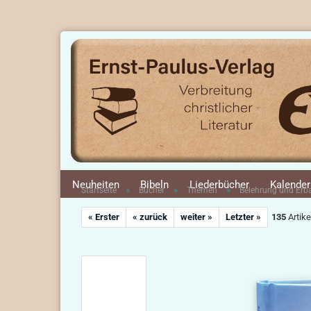
Neuheiten
Bibeln
Liederbücher
Kalender
»
»
»
Startseite
Bücher
Themen
Belehrung und Er
« Erster
« zurück
weiter »
Letzter »
135
Artike