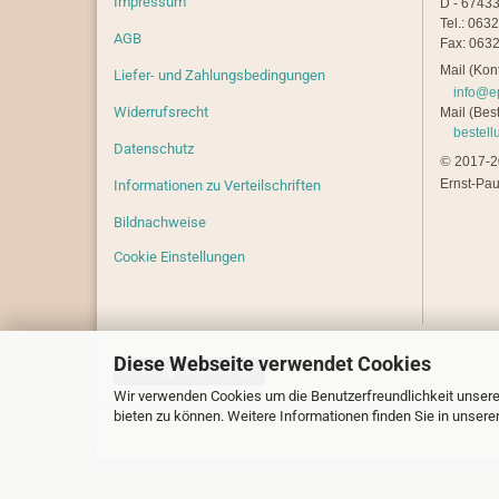
Impressum
D - 67433
Tel.: 063
AGB
Fax: 0632
Mail (Kont
Liefer- und Zahlungsbedingungen
info@e
Widerrufsrecht
Mail (Best
bestel
Datenschutz
©
2017-20
Ernst-Pau
Informationen zu Verteilschriften
Bildnachweise
Cookie Einstellungen
Diese Webseite verwendet Cookies
Vertrag widerrufen
Wir verwenden Cookies um die Benutzerfreundlichkeit unsere
bieten zu können. Weitere Informationen finden Sie in unsere