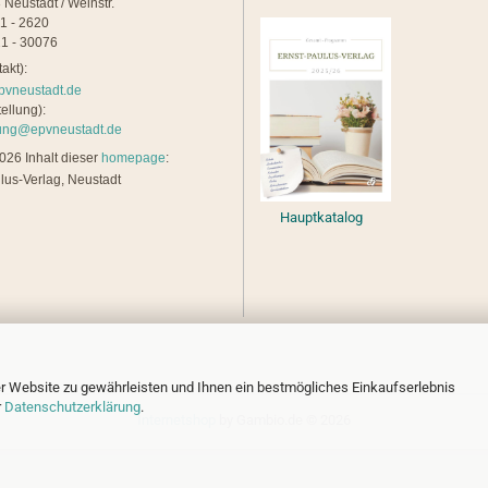
 Neustadt / Weinstr.
21 - 2620
1 - 30076
akt):
pvneustadt.de
ellung):
lung@epvneustadt.de
26 Inhalt dieser
homepage
:
lus-Verlag, Neustadt
Hauptkatalog
r Website zu gewährleisten und Ihnen ein bestmögliches Einkaufserlebnis
r
Datenschutzerklärung
.
Internetshop
by Gambio.de © 2026