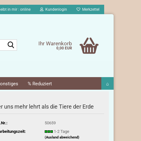
eibt in mir : online
Kundenlogin
Merkzettel
Suche...
Ihr Warenkorb
0,00 EUR
onstiges
% Reduziert
⌂
r uns mehr lehrt als die Tiere der Erde
.Nr.:
50659
rbeitungszeit:
1-2 Tage
(Ausland abweichend)