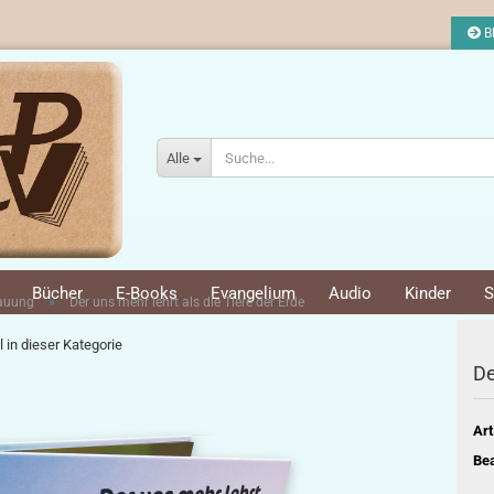
Bl
Alle
Bücher
E-Books
Evangelium
Audio
Kinder
S
»
bauung
Der uns mehr lehrt als die Tiere der Erde
l in dieser Kategorie
De
Art
Bea