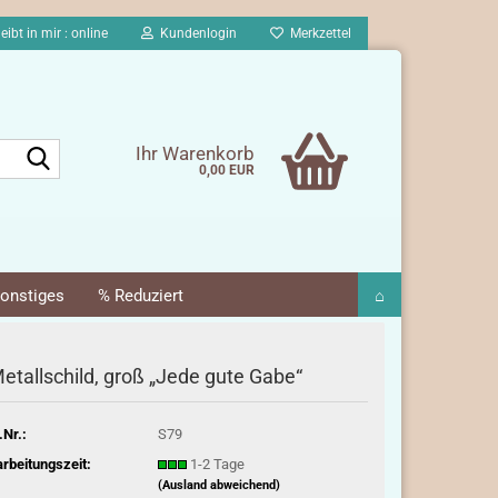
eibt in mir : online
Kundenlogin
Merkzettel
Suche...
Ihr Warenkorb
0,00 EUR
onstiges
% Reduziert
⌂
etallschild, groß „Jede gute Gabe“
.Nr.:
S79
rbeitungszeit:
1-2 Tage
(Ausland abweichend)