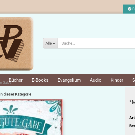
Bl
Alle
Bücher
E-Books
Evangelium
Audio
Kinder
S
te Gabe“
 in dieser Kategorie
*M
Art
Bea