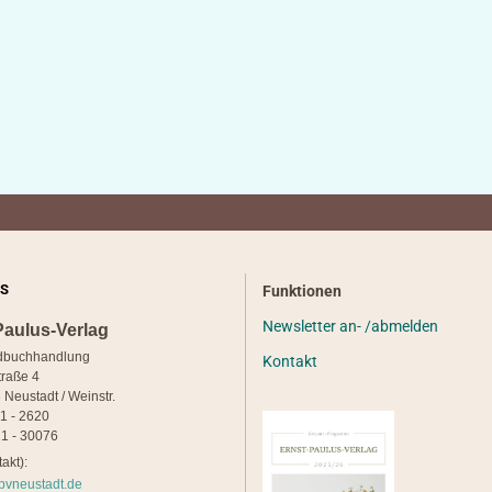
S
Funktionen
Newsletter an- /abmelden
Paulus-Verlag
dbuchhandlung
Kontakt
traße 4
 Neustadt / Weinstr.
21 - 2620
1 - 30076
akt):
pvneustadt.de