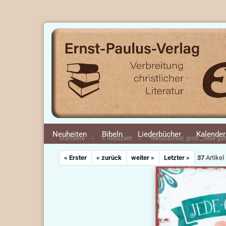
Neuheiten
Bibeln
Liederbücher
Kalender
»
»
Startseite
% Reduziert
*Metallschild, groß „Jede gu
« Erster
« zurück
weiter »
Letzter »
37
Artikel