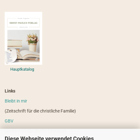
Hauptkatalog
Links
Bleibt in mir
(Zeitschrift für die christliche Familie)
GBV
(weitere ausländische Literatur)
Diese Webseite verwendet Cookies