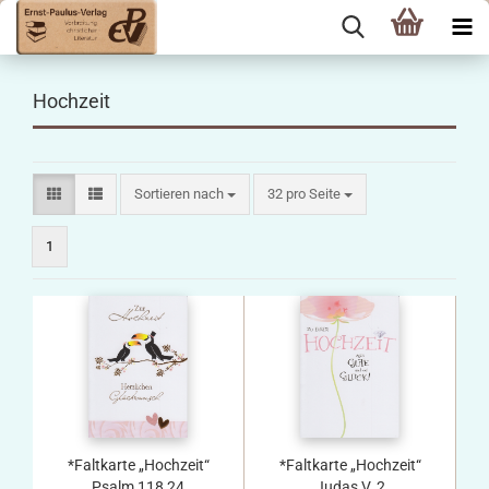
Hochzeit
Sortieren nach
pro Seite
Sortieren nach
32 pro Seite
1
*Faltkarte „Hochzeit“
*Faltkarte „Hochzeit“
Psalm 118,24
Judas V. 2