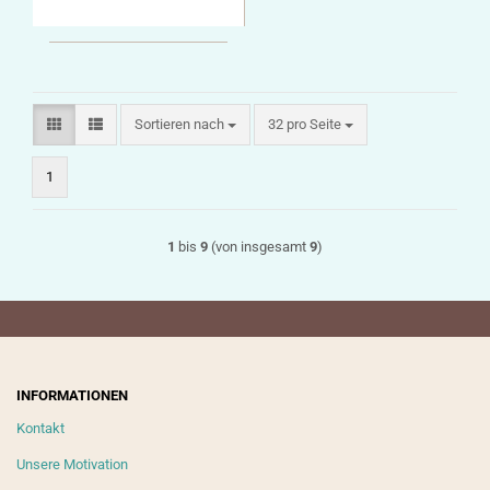
Sortieren nach
pro Seite
Sortieren nach
32 pro Seite
1
1
bis
9
(von insgesamt
9
)
INFORMATIONEN
Kontakt
Unsere Motivation