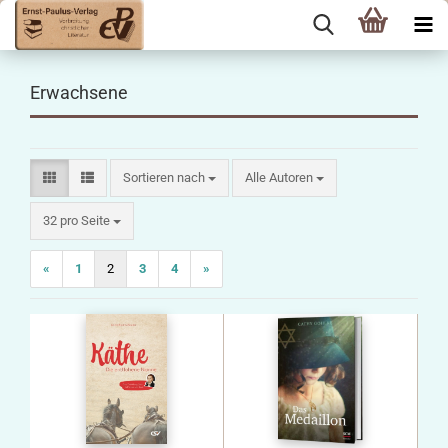
Erwachsene
Sortieren nach
Sortieren nach
Alle Autoren
pro Seite
32 pro Seite
«
1
2
3
4
»