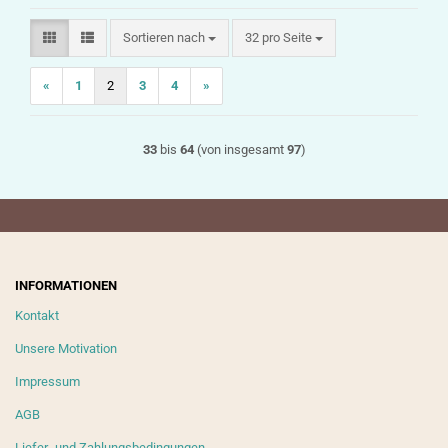
Sortieren nach
pro Seite
Sortieren nach
32 pro Seite
«
1
2
3
4
»
33
bis
64
(von insgesamt
97
)
INFORMATIONEN
Kontakt
Unsere Motivation
Impressum
AGB
Liefer- und Zahlungsbedingungen