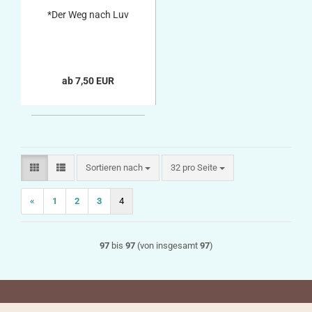
*Der Weg nach Luv
ab 7,50 EUR
Sortieren nach
pro Seite
Sortieren nach
32 pro Seite
«
1
2
3
4
97
bis
97
(von insgesamt
97
)