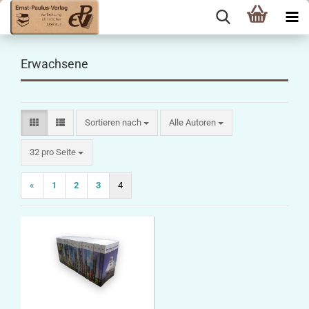
Erwachsene
Sortieren nach
Sortieren nach
Alle Autoren
pro Seite
32 pro Seite
«
1
2
3
4