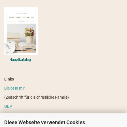
Hauptkatalog
Links
Bleibt in mir
(Zeitschrift für die christliche Familie)
GBV
(weitere ausländische Literatur)
Diese Webseite verwendet Cookies
VdHS