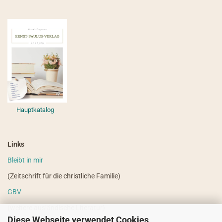
Hauptkatalog
Links
Bleibt in mir
(Zeitschrift für die christliche Familie)
GBV
(weitere ausländische Literatur)
Diese Webseite verwendet Cookies