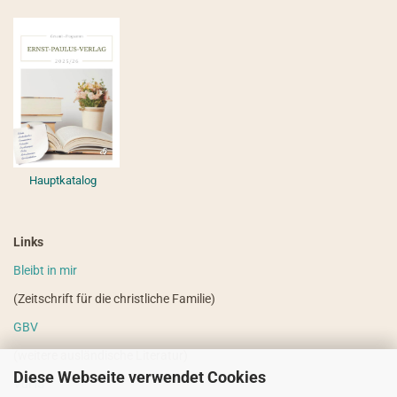
Hauptkatalog
Links
Bleibt in mir
(Zeitschrift für die christliche Familie)
GBV
(weitere ausländische Literatur)
Diese Webseite verwendet Cookies
VdHS