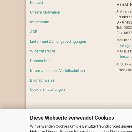
Kontakt
Ernst-
& Versan
Unsere Motivation
Erfurter S
Impressum
D - 67433
Tel.: 063
AGB
Fax: 0632
Mail (Kont
Liefer- und Zahlungsbedingungen
info@e
Widerrufsrecht
Mail (Best
bestel
Datenschutz
©
2017-20
Ernst-Pau
Informationen zu Verteilschriften
Bildnachweise
Cookie Einstellungen
Diese Webseite verwendet Cookies
Vertrag widerrufen
Wir verwenden Cookies um die Benutzerfreundlichkeit unsere
bieten zu können. Weitere Informationen finden Sie in unsere