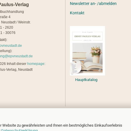
Newsletter an- /abmelden
Paulus-Verlag
dbuchhandlung
Kontakt
traße 4
 Neustadt / Weinstr.
21 - 2620
1 - 30076
akt):
pvneustadt.de
ellung):
lung@epvneustadt.de
26 Inhalt dieser
homepage
:
lus-Verlag, Neustadt
Hauptkatalog
r Website zu gewährleisten und Ihnen ein bestmögliches Einkaufserlebnis
r
Datenschutzerklärung
.