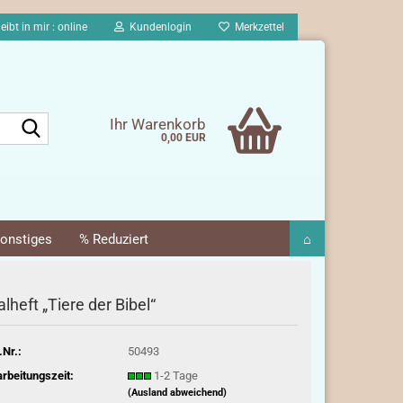
eibt in mir : online
Kundenlogin
Merkzettel
Suche...
Ihr Warenkorb
0,00 EUR
onstiges
% Reduziert
⌂
lheft „Tiere der Bibel“
.Nr.:
50493
rbeitungszeit:
1-2 Tage
(Ausland abweichend)