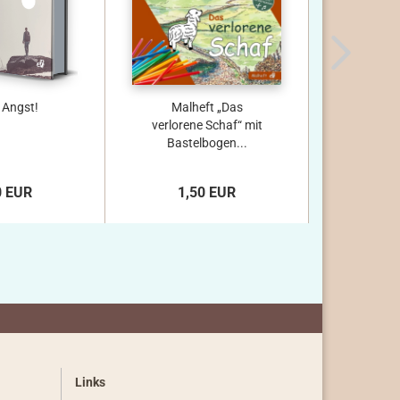
 Angst!
Malheft „Das
Malh
verlorene Schaf“ mit
bar
Bastelbogen...
Samar
Baste
0 EUR
1,50 EUR
1,
Links