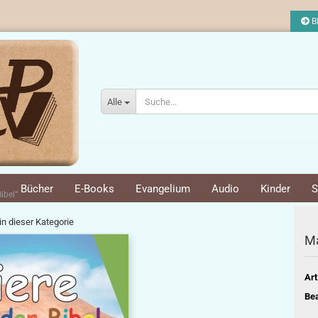
Bl
Alle
Bücher
E-Books
Evangelium
Audio
Kinder
S
ibel“
 in dieser Kategorie
Ma
Art
Bea