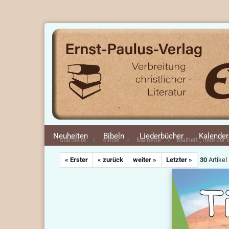
Neuheiten
Bibeln
Liederbücher
Kalender
»
»
»
Startseite
Kinder
Malhefte
Malheft „Tiere der B
« Erster
« zurück
weiter »
Letzter »
30
Artikel