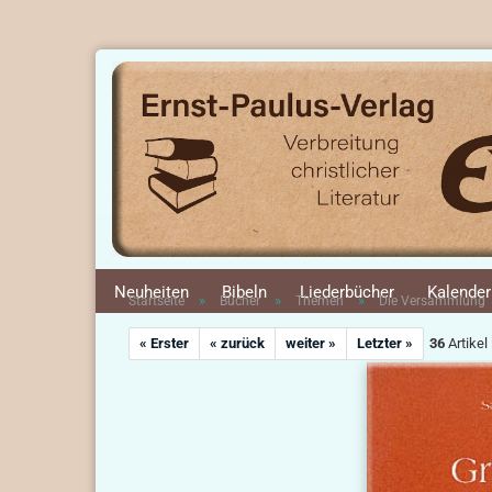
Neuheiten
Bibeln
Liederbücher
Kalender
»
»
»
Startseite
Bücher
Themen
Die Versammlung
« Erster
« zurück
weiter »
Letzter »
36
Artikel