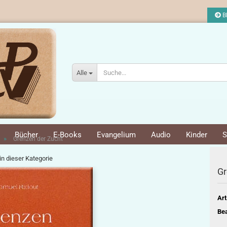
Bl
Alle
Bücher
E-Books
Evangelium
Audio
Kinder
S
»
Grenzen der Zucht
 in dieser Kategorie
Gr
Art
Bea