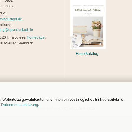
21 - 2620
1 - 30076
akt):
pvneustadt.de
ellung):
lung@epvneustadt.de
26 Inhalt dieser
homepage
:
lus-Verlag, Neustadt
Hauptkatalog
r Website zu gewährleisten und Ihnen ein bestmögliches Einkaufserlebnis
r
Datenschutzerklärung
.
Internetshop
by Gambio.de © 2026