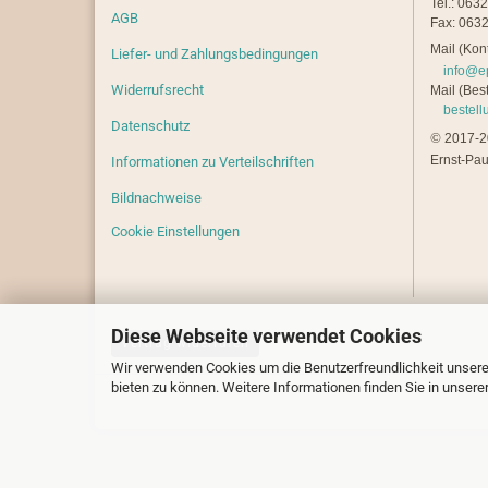
Tel.: 063
AGB
Fax: 0632
Mail (Kont
Liefer- und Zahlungsbedingungen
info@e
Widerrufsrecht
Mail (Best
bestel
Datenschutz
©
2017-20
Ernst-Pau
Informationen zu Verteilschriften
Bildnachweise
Cookie Einstellungen
Diese Webseite verwendet Cookies
Vertrag widerrufen
Wir verwenden Cookies um die Benutzerfreundlichkeit unsere
bieten zu können. Weitere Informationen finden Sie in unsere