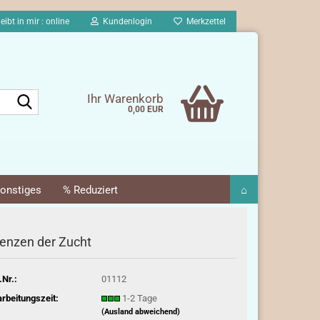
eibt in mir : online
Kundenlogin
Merkzettel
Suche...
Ihr Warenkorb
0,00 EUR
onstiges
% Reduziert
⌂
enzen der Zucht
.Nr.:
01112
rbeitungszeit:
1-2 Tage
(Ausland abweichend)