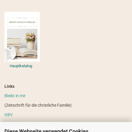
Hauptkatalog
Links
Bleibt in mir
(Zeitschrift für die christliche Familie)
GBV
(weitere ausländische Literatur)
Diese Webseite verwendet Cookies