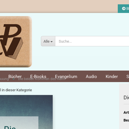
Bl
Alle
Bücher
E-Books
Evangelium
Audio
Kinder
S
»
bauung
Die beiden Kommen des Herrn
l in dieser Kategorie
Di
Art
Bea