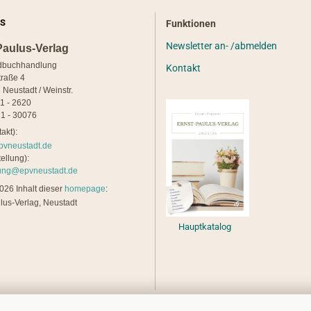
S
Funktionen
Newsletter an- /abmelden
Paulus-Verlag
dbuchhandlung
Kontakt
traße 4
 Neustadt / Weinstr.
21 - 2620
1 - 30076
akt):
pvneustadt.de
ellung):
lung@epvneustadt.de
26 Inhalt dieser
homepage
:
lus-Verlag, Neustadt
Hauptkatalog