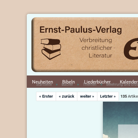
Neuheiten
Bibeln
Liederbücher
Kalender
»
»
»
Startseite
Bücher
Themen
Belehrung und Er
« Erster
« zurück
weiter »
Letzter »
135
Artike