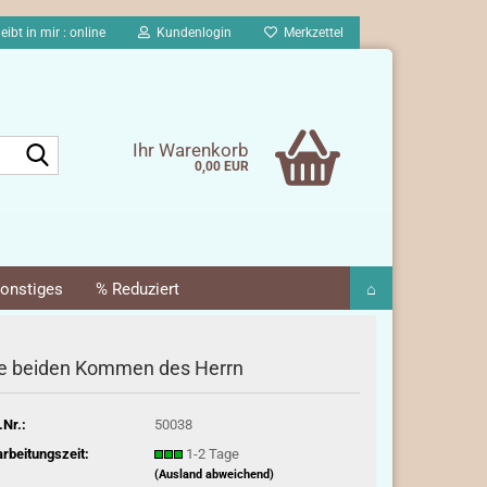
eibt in mir : online
Kundenlogin
Merkzettel
Suche...
Ihr Warenkorb
0,00 EUR
onstiges
% Reduziert
⌂
e beiden Kommen des Herrn
.Nr.:
50038
rbeitungszeit:
1-2 Tage
(Ausland abweichend)