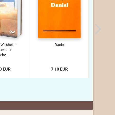
 Weisheit –
Daniel
*Der Pr
uch der
che...
0 EUR
7,10 EUR
8,