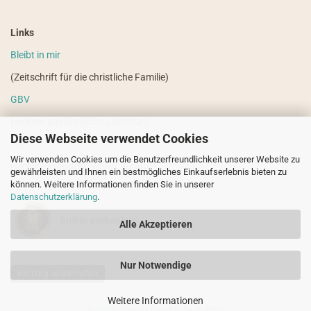
Links
Bleibt in mir
(Zeitschrift für die christliche Familie)
GBV
(weitere ausländische Literatur)
Diese Webseite verwendet Cookies
VdHS
Wir verwenden Cookies um die Benutzerfreundlichkeit unserer Website zu
(weitere evangelistische Literatur)
gewährleisten und Ihnen ein bestmögliches Einkaufserlebnis bieten zu
können. Weitere Informationen finden Sie in unserer
Datenschutzerklärung
.
Sicher einkaufen!
Alle Akzeptieren
Nur Notwendige
Vertrag widerrufen
Weitere Informationen
Internetshop
by Gambio.de © 2026