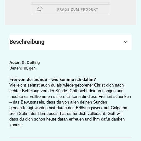
FRAGE ZUM PRODUKT
Beschreibung
Autor: G. Cutting
Seiten: 40, geh.
Frei von der Sünde – wie komme ich dahin?
Vielleicht sehnst auch du
als wiedergeborener Christ
dich
nach
echter Befreiung von der Sünde.
Gott sieht dein Verlangen und
möchte es vollkommen stillen. Er kann dir diese Freiheit schenken
‒
das Bewusstsein, dass du von
allen deinen Sünden
gerechtfertigt worden bist durch das Erlösungswerk auf Golga­tha.
S
ein Sohn, der Herr Jesus, hat es für dich vollbracht. Gott will,
dass du dich schon heute daran erfreuen und Ihm dafür danken
kannst.