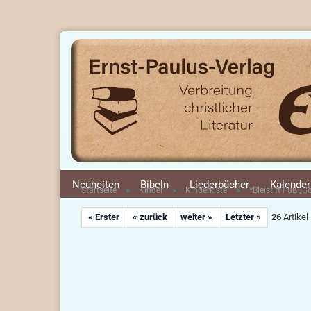
Neuheiten
Bibeln
Liederbücher
Kalender
»
»
»
Startseite
Kinder
Kinderkiste
*Bleistift Fuß „
« Erster
« zurück
weiter »
Letzter »
26
Artikel