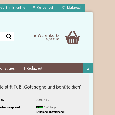
eibt in mir : online
Kundenlogin
Merkzettel
Suche...
Ihr Warenkorb
0,00 EUR
onstiges
% Reduziert
⌂
leistift Fuß „Gott segne und behüte dich“
.Nr.:
6494417
rbeitungszeit:
1-2 Tage
(Ausland abweichend)