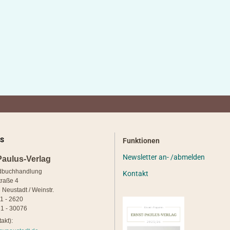
S
Funktionen
Newsletter an- /abmelden
Paulus-Verlag
dbuchhandlung
Kontakt
traße 4
 Neustadt / Weinstr.
21 - 2620
1 - 30076
akt):