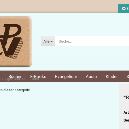
Bl
Alle
Bücher
E-Books
Evangelium
Audio
Kinder
S
Gott segne und behüte dich“
 in dieser Kategorie
*B
Art
Bea