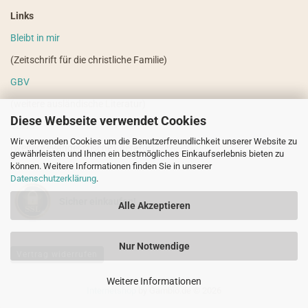
Links
Bleibt in mir
(Zeitschrift für die christliche Familie)
GBV
(weitere ausländische Literatur)
Diese Webseite verwendet Cookies
VdHS
Wir verwenden Cookies um die Benutzerfreundlichkeit unserer Website zu
(weitere evangelistische Literatur)
gewährleisten und Ihnen ein bestmögliches Einkaufserlebnis bieten zu
können. Weitere Informationen finden Sie in unserer
Datenschutzerklärung
.
Sicher einkaufen!
Alle Akzeptieren
Nur Notwendige
Vertrag widerrufen
Weitere Informationen
Internetshop
by Gambio.de © 2026