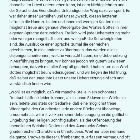
dasselbe im Urtext untersuchen kann, ist dem Nichtgelehrten und
der Sprache des Grundtextes Unkundigen der Weg dazu versperrt. Es
war daher unser Bemühen und unser Zweck, diesen letzteren
hilfreich die Hand zu bieten und ihnen mit wenigen Kosten eine
möglichst treue und genaue Wiedergabe des Wortes Gottes in ihrer
eigenen Sprache darzureichen. Freilich wird jede Uebersetzung mehr
oder weniger mangelhaft sein, und wie groß die Schwierigkeiten
sind, die Ausdrücke einer Sprache, zumal die der reichen
griechischen, in eine andere zu übertragen, das werden allein
diejenigen anerkennen, welche versucht haben, eine Uebersetzung
in Ausführung zu bringen. Wir können jedoch mit gutem Gewissen
behaupten, daß wir mit aller Sorgfalt gearbeitet haben, um das Wort
Gottes möglichst treu wiederzugeben, und wir hegen die Hoffnung,
daß selbst der ungeübte Leser unsere Uebersetzung einfach und
verständlich finden wird.
„Wohl ist es möglich, daß wir manche Stelle in ein schöneres
Deutsch hätten kleiden können; allein, ohne Sklaven der Wörter zu
sein, leitete uns stets der Gedanke, daß eine möglichst treue
Wiedergabe des Grundtextes jede andere Rücksicht überwiege,
umsomehr als wir mit vollkommener Ueberzeugung an die göttliche
Eingebung der Heiligen Schrift glauben, als der Offenbarung der
unendlichen Weisheit Gottes und des Ausdrucks Seines
gnadenreichen Charakters in Christo Jesu. Weil nun aber niemand
die ganze Tragweite dieser Offenbarung zu erfassen vermag und oft