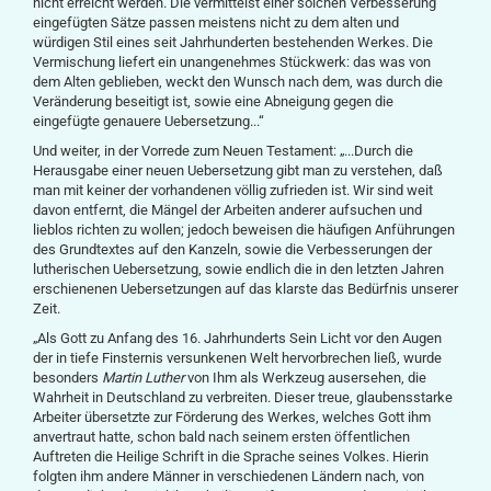
nicht erreicht werden. Die vermittelst einer solchen Verbesserung
eingefügten Sätze passen meistens nicht zu dem alten und
würdigen Stil eines seit Jahrhunderten bestehenden Werkes. Die
Vermischung liefert ein unangenehmes Stückwerk: das was von
dem Alten geblieben, weckt den Wunsch nach dem, was durch die
Veränderung beseitigt ist, sowie eine Abneigung gegen die
eingefügte genauere Uebersetzung...“
Und weiter, in der Vorrede zum Neuen Testament: „...Durch die
Herausgabe einer neuen Uebersetzung gibt man zu verstehen, daß
man mit keiner der vorhandenen völlig zufrieden ist. Wir sind weit
davon entfernt, die Mängel der Arbeiten anderer aufsuchen und
lieblos richten zu wollen; jedoch beweisen die häufigen Anführungen
des Grundtextes auf den Kanzeln, sowie die Verbesserungen der
lutherischen Uebersetzung, sowie endlich die in den letzten Jahren
erschienenen Uebersetzungen auf das klarste das Bedürfnis unserer
Zeit.
„Als Gott zu Anfang des 16. Jahrhunderts Sein Licht vor den Augen
der in tiefe Finsternis versunkenen Welt hervorbrechen ließ, wurde
besonders
Martin Luther
von Ihm als Werkzeug ausersehen, die
Wahrheit in Deutschland zu verbreiten. Dieser treue, glaubensstarke
Arbeiter übersetzte zur Förderung des Werkes, welches Gott ihm
anvertraut hatte, schon bald nach seinem ersten öffentlichen
Auftreten die Heilige Schrift in die Sprache seines Volkes. Hierin
folgten ihm andere Männer in verschiedenen Ländern nach, von