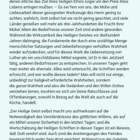
denen etliche das Ziel ihres heiligen Eifers sogar um den Preis ihres
Lebens erringen mußten. – Es sei fern von uns, die Mühe und
Liebesarbeit dieser gesegneten Werkzeuge des Herrn gering zu
achten; wahrlich, Gott selbst hat sie nicht gering geachtet, und viele
Länder genießen seit mehr als drei Jahrhunderten die Frucht ihrer
Mühe! Allein die Bedürfnisse unserer Zeit sind andere geworden.
Während die Wirksamkeit des Heiligen Geistes vor dreihundert
Jahren dahinging, die Fundamente der durch eine unzählige Menge
menschlicher Satzungen und Ueberlieferungen verhüllten Wahrheit
wieder aufzudecken, und für dieses Werk die Uebersetzung von
Luther als ein unschätzbares Mittel segnete, ist Er in der Jetztzeit
tätig, anderen Bedürfnissen zu entsprechen. In unseren Tagen geht
man weiter als ehemals. Alles wird untersucht, die Schriften werden
erforscht, und wer wollte dieses tadeln? Man will nicht nur einige,
unbedingt zur Seligkeit erforderliche Wahrheiten, sondern
die
ganze
Wahrheit und also die Gedanken und den Willen Gottes
verstehen lernen, insofern es sich um Seine Ratschlüsse und
Offenbarungen, sowohl in Bezug auf die Welt als auch auf die
Kirche, handelt.
„Der Heilige Geist selbst macht uns aufmerksam auf die
Notwendigkeit des Verständnisses des göttlichen Willens, als auf
ein Mittel unserer Sicherheit in den letzten Tagen; und die
Wertschätzung der Heiligen Schriften in diesen Tagen ist ein Beweis,
daß Gott verehrt wird. Auch sind die Anstrengungen des Feindes
hauptsächlich wider Sein Wort gerichtet. Während nun der Gelehrte