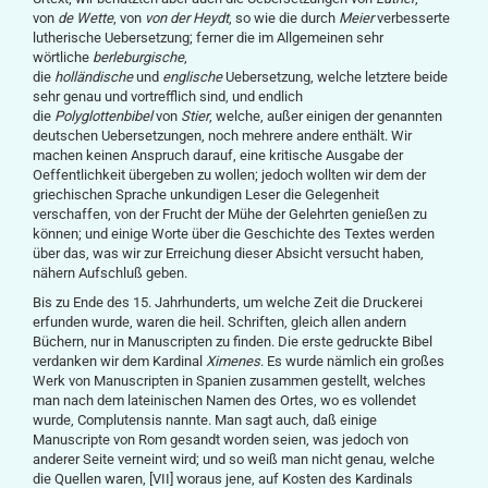
von
de Wette
, von
von der Heydt
, so wie die durch
Meier
verbesserte
lutherische Uebersetzung; ferner die im Allgemeinen sehr
wörtliche
berleburgische
,
die
holl
ä
ndische
und
englische
Uebersetzung, welche letztere beide
sehr genau und vortrefflich sind, und endlich
die
Polyglottenbibel
von
Stier
, welche, außer einigen der genannten
deutschen Uebersetzungen, noch mehrere andere enthält. Wir
machen keinen Anspruch darauf, eine kritische Ausgabe der
Oeffentlichkeit übergeben zu wollen; jedoch wollten wir dem der
griechischen Sprache unkundigen Leser die Gelegenheit
verschaffen, von der Frucht der Mühe der Gelehrten genießen zu
können; und einige Worte über die Geschichte des Textes werden
über das, was wir zur Erreichung dieser Absicht versucht haben,
nähern Aufschluß geben.
Bis zu Ende des 15. Jahrhunderts, um welche Zeit die Druckerei
erfunden wurde, waren die heil. Schriften, gleich allen andern
Büchern, nur in Manuscripten zu finden. Die erste gedruckte Bibel
verdanken wir dem Kardinal
Ximenes
. Es wurde nämlich ein großes
Werk von Manuscripten in Spanien zusammen gestellt, welches
man nach dem lateinischen Namen des Ortes, wo es vollendet
wurde, Complutensis nannte. Man sagt auch, daß einige
Manuscripte von Rom gesandt worden seien, was jedoch von
anderer Seite verneint wird; und so weiß man nicht genau, welche
die Quellen waren, [VII] woraus jene, auf Kosten des Kardinals