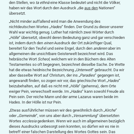
den Stellen, wo
ta ethnä
eine Klasse bedeutet und nicht die Völker,
haben wir das Wort durch den Ausdruck „die
aus den
Nationen“
übersetzt.
„Nicht minder auffallend wird man die Anwendung des
nichtdeutschen Wortes „
Hades
“ finden. Der Grund zu dieser unserer
Wahl war wichtig genug. Luther hat nämlich zwei Wörter durch
„
Hölle
“ übersetzt, obwohl deren Bedeutung ganz und gar verschieden
ist, indem durch den
einen
Ausdruck der Ort zukünftiger Qual,
bereitet für den Teufel und seine Engel, durch den
anderen
aber im
allgemeinen die unsichtbare Geisterwelt bezeichnet wird. Das
hebräische Wort
Scheol
, welchem wir in den Büchern des Alten
Testamentes so oft begegnen, bezeichnet dieselbe Sache. De Wette
hat die etwas heidnische Bezeichnung „
Unterwelt
“ gebraucht. Da wir
aber dasselbe Wort auf Christum, der ins „
Paradies
“ gegangen ist,
angewandt finden, so zogen wir vor, das griechische Wort „
Hades
“
beizubehalten, auf daß es nicht mit „
Hölle
“ (gehenna), dem Orte
ewiger Pein, verwechselt werde. Im „
Hades
“ kann sowohl Freude als
Pein sein. Der reiche Mann und der arme Lazarus waren beide im
Hades. In der Hölle ist nur Pein.
„Etwas ausführlicher müssen wir des gewöhnlich durch „
Kirche
“
oder „
Gemeinde
“, von uns aber durch „
Versammlung
“ übersetzten
Wortes
ecclesia
gedenken. Wenn wir auch im allgemeinen bezüglich
dieses Ausdrucks unbesorgt sein konnten, so dürfen wir es nie in
betreff einer falschen Darstellung des Wortes Gottes sein. Das