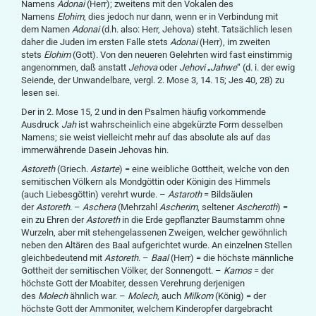
Namens
Adonai
(Herr); zweitens mit den Vokalen des
Namens
Elohim
, dies jedoch nur dann, wenn er in Verbindung mit
dem Namen
Adonai
(d.h. also: Herr, Jehova) steht. Tatsächlich lesen
daher die Juden im ersten Falle stets
Adonai
(Herr), im zweiten
stets
Elohim
(Gott). Von den neueren Gelehrten wird fast einstimmig
angenommen, daß anstatt
Jehova
oder
Jehovi
„
Jahwe
“ (d. i. der ewig
Seiende, der Unwandelbare, vergl. 2. Mose 3, 14. 15; Jes 40, 28) zu
lesen sei.
Der in 2. Mose 15, 2 und in den Psalmen häufig vorkommende
Ausdruck
Jah
ist wahrscheinlich eine abgekürzte Form desselben
Namens; sie weist vielleicht mehr auf das absolute als auf das
immerwährende Dasein Jehovas hin.
Astoreth
(Griech.
Astarte
) = eine weibliche Gottheit, welche von den
semitischen Völkern als Mondgöttin oder Königin des Himmels
(auch Liebesgöttin) verehrt wurde. –
Astaroth
= Bildsäulen
der
Astoreth
. –
Aschera
(Mehrzahl
Ascherim
, seltener
Ascheroth
) =
ein zu Ehren der
Astoreth
in die Erde gepflanzter Baumstamm ohne
Wurzeln, aber mit stehengelassenen Zweigen, welcher gewöhnlich
neben den Altären des Baal aufgerichtet wurde. An einzelnen Stellen
gleichbedeutend mit
Astoreth
. –
Baal
(Herr) = die höchste männliche
Gottheit der semitischen Völker, der Sonnengott. –
Kamos
= der
höchste Gott der Moabiter, dessen Verehrung derjenigen
des
Molech
ähnlich war. –
Molech
, auch
Milkom
(König) = der
höchste Gott der Ammoniter, welchem Kinderopfer dargebracht