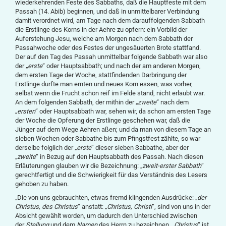
wiederkehrenden Feste des Sabbaths, daß die Hauptfeste mit dem
Passah (14. Abib) beginnen, und daß in unmittelbarer Verbindung
damit verordnet wird, am Tage nach dem darauffolgenden Sabbath
die Erstlinge des Korns in der Aehre zu opfern: ein Vorbild der
Auferstehung Jesu, welche am Morgen nach dem Sabbath der
Passahwoche oder des Festes der ungesäuerten Brote stattfand.
Der auf den Tag des Passah unmittelbar folgende Sabbath war also
der „
erste
“ oder Hauptsabbath; und nach der am anderen Morgen,
dem ersten Tage der Woche, stattfindenden Darbringung der
Erstlinge durfte man ernten und neues Korn essen, was vorher,
selbst wenn die Frucht schon reif im Felde stand, nicht erlaubt war.
An dem folgenden Sabbath, der mithin der „
zweite
“ nach dem
„
ersten
“ oder Hauptsabbath war, sehen wir, da schon am ersten Tage
der Woche die Opferung der Erstlinge geschehen war, daß die
Jünger auf dem Wege Aehren aßen; und da man von diesem Tage an
sieben Wochen oder Sabbathe bis zum Pfingstfest zählte, so war
derselbe folglich der „
erste
“ dieser sieben Sabbathe, aber der
„
zweite
“ in Bezug auf den Hauptsabbath des Passah. Nach diesen
Erläuterungen glauben wir die Bezeichnung: „
zweit-erster Sabbath
“
gerechtfertigt und die Schwierigkeit für das Verständnis des Lesers
gehoben zu haben.
„Die von uns gebrauchten, etwas fremd klingenden Ausdrücke: „
der
Christus, des Christus
“ anstatt: „
Christus, Christi
“, sind von uns in der
Absicht gewählt worden, um dadurch den Unterschied zwischen
der
Stellung
und dem
Namen
des Herrn zu bezeichnen. „
Christus
“ ist