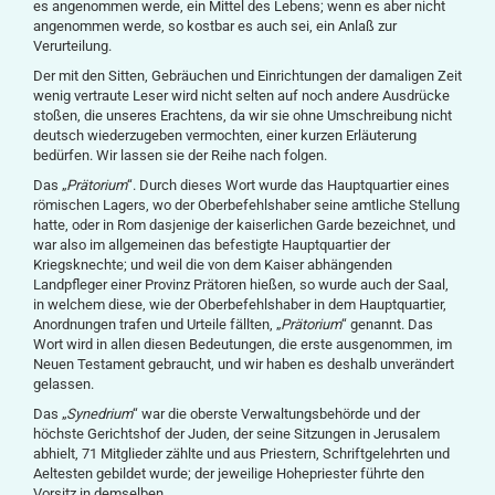
es angenommen werde, ein Mittel des Lebens; wenn es aber nicht
angenommen werde, so kostbar es auch sei, ein Anlaß zur
Verurteilung.
Der mit den Sitten, Gebräuchen und Einrichtungen der damaligen Zeit
wenig vertraute Leser wird nicht selten auf noch andere Ausdrücke
stoßen, die unseres Erachtens, da wir sie ohne Umschreibung nicht
deutsch wiederzugeben vermochten, einer kurzen Erläuterung
bedürfen. Wir lassen sie der Reihe nach folgen.
Das „
Prätorium
“. Durch dieses Wort wurde das Hauptquartier eines
römischen Lagers, wo der Oberbefehlshaber seine amtliche Stellung
hatte, oder in Rom dasjenige der kaiserlichen Garde bezeichnet, und
war also im allgemeinen das befestigte Hauptquartier der
Kriegsknechte; und weil die von dem Kaiser abhängenden
Landpfleger einer Provinz Prätoren hießen, so wurde auch der Saal,
in welchem diese, wie der Oberbefehlshaber in dem Hauptquartier,
Anordnungen trafen und Urteile fällten, „
Prätorium
“ genannt. Das
Wort wird in allen diesen Bedeutungen, die erste ausgenommen, im
Neuen Testament gebraucht, und wir haben es deshalb unverändert
gelassen.
Das „
Synedrium
“ war die oberste Verwaltungsbehörde und der
höchste Gerichtshof der Juden, der seine Sitzungen in Jerusalem
abhielt, 71 Mitglieder zählte und aus Priestern, Schriftgelehrten und
Aeltesten gebildet wurde; der jeweilige Hohepriester führte den
Vorsitz in demselben.