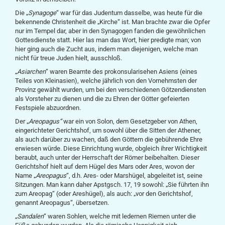
Die „
Synagoge
“ war für das Judentum dasselbe, was heute für die
bekennende Christenheit die „Kirche“ ist. Man brachte zwar die Opfer
nur im Tempel dar, aber in den Synagogen fanden die gewöhnlichen
Gottesdienste statt. Hier las man das Wort, hier predigte man; von
hier ging auch die Zucht aus, indem man diejenigen, welche man
nicht für treue Juden hielt, ausschloß.
„
Asiarchen
“ waren Beamte des prokonsularisehen Asiens (eines
Teiles von Kleinasien), welche jährlich von den Vornehmsten der
Provinz gewählt wurden, um bei den verschiedenen Götzendiensten
als Vorsteher zu dienen und die zu Ehren der Götter gefeierten
Festspiele abzuordnen.
Der „
Areopagus“
war ein von Solon, dem Gesetzgeber von Athen,
eingerichteter Gerichtshof, um sowohl über die Sitten der Athener,
als auch darüber zu wachen, daß den Göttern die gebührende Ehre
erwiesen würde. Diese Einrichtung wurde, obgleich ihrer Wichtigkeit
beraubt, auch unter der Herrschaft der Römer beibehalten. Dieser
Gerichtshof hielt auf dem Hügel des Mars oder Ares, wovon der
Name „
Areopagus
“, d.h. Ares- oder Marshügel, abgeleitet ist, seine
Sitzungen. Man kann daher Apstgsch. 17, 19 sowohl: „Sie führten ihn
zum Areopag“ (oder Areshügel), als auch: „vor den Gerichtshof,
genannt Areopagus“, übersetzen.
„
Sandalen
“ waren Sohlen, welche mit ledernen Riemen unter die