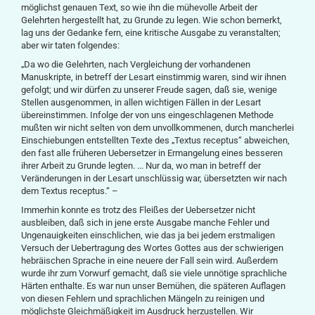
möglichst genauen Text, so wie ihn die mühevolle Arbeit der
Gelehrten hergestellt hat, zu Grunde zu legen. Wie schon bemerkt,
lag uns der Gedanke fern, eine kritische Ausgabe zu veranstalten;
aber wir taten folgendes:
„Da wo die Gelehrten, nach Vergleichung der vorhandenen
Manuskripte, in betreff der Lesart einstimmig waren, sind wir ihnen
gefolgt; und wir dürfen zu unserer Freude sagen, daß sie, wenige
Stellen ausgenommen, in allen wichtigen Fällen in der Lesart
übereinstimmen. Infolge der von uns eingeschlagenen Methode
mußten wir nicht selten von dem unvollkommenen, durch mancherlei
Einschiebungen entstellten Texte des „Textus receptus“ abweichen,
den fast alle früheren Uebersetzer in Ermangelung eines besseren
ihrer Arbeit zu Grunde legten. ... Nur da, wo man in betreff der
Veränderungen in der Lesart unschlüssig war, übersetzten wir nach
dem Textus receptus.“ –
Immerhin konnte es trotz des Fleißes der Uebersetzer nicht
ausbleiben, daß sich in jene erste Ausgabe manche Fehler und
Ungenauigkeiten einschlichen, wie das ja bei jedem erstmaligen
Versuch der Uebertragung des Wortes Gottes aus der schwierigen
hebräischen Sprache in eine neuere der Fall sein wird. Außerdem
wurde ihr zum Vorwurf gemacht, daß sie viele unnötige sprachliche
Härten enthalte. Es war nun unser Bemühen, die späteren Auflagen
von diesen Fehlern und sprachlichen Mängeln zu reinigen und
möglichste Gleichmäßigkeit im Ausdruck herzustellen. Wir