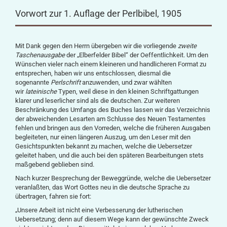
Vorwort zur 1. Auflage der Perlbibel, 1905
Mit Dank gegen den Herrn übergeben wir die vorliegende
zweite
Taschenausgabe
der „Elberfelder Bibel“ der Oeffentlichkeit. Um den
Wünschen vieler nach einem kleineren und handlicheren Format zu
entsprechen, haben wir uns entschlossen, diesmal die
sogenannte
Perlschrift
anzuwenden, und zwar wählten
wir
lateinische
Typen, weil diese in den kleinen Schriftgattungen
klarer und leserlicher sind als die deutschen. Zur weiteren
Beschränkung des Umfangs des Buches lassen wir das Verzeichnis
der abweichenden Lesarten am Schlusse des Neuen Testamentes
fehlen und bringen aus den Vorreden, welche die früheren Ausgaben
begleiteten, nur einen längeren Auszug, um den Leser mit den
Gesichtspunkten bekannt zu machen, welche die Uebersetzer
geleitet haben, und die auch bei den späteren Bearbeitungen stets
maßgebend geblieben sind.
Nach kurzer Besprechung der Beweggründe, welche die Uebersetzer
veranlaßten, das Wort Gottes neu in die deutsche Sprache zu
übertragen, fahren sie fort:
„Unsere Arbeit ist nicht eine Verbesserung der lutherischen
Uebersetzung; denn auf diesem Wege kann der gewünschte Zweck