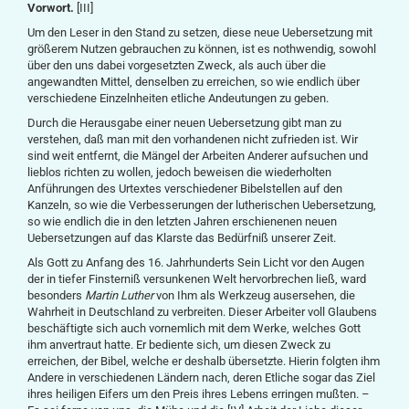
Vorwort.
[III]
Um den Leser in den Stand zu setzen, diese neue Uebersetzung mit
größerem Nutzen gebrauchen zu können, ist es nothwendig, sowohl
über den uns dabei vorgesetzten Zweck, als auch über die
angewandten Mittel, denselben zu erreichen, so wie endlich über
verschiedene Einzelnheiten etliche Andeutungen zu geben.
Durch die Herausgabe einer neuen Uebersetzung gibt man zu
verstehen, daß man mit den vorhandenen nicht zufrieden ist. Wir
sind weit entfernt, die Mängel der Arbeiten Anderer aufsuchen und
lieblos richten zu wollen, jedoch beweisen die wiederholten
Anführungen des Urtextes verschiedener Bibelstellen auf den
Kanzeln, so wie die Verbesserungen der lutherischen Uebersetzung,
so wie endlich die in den letzten Jahren erschienenen neuen
Uebersetzungen auf das Klarste das Bedürfniß unserer Zeit.
Als Gott zu Anfang des 16. Jahrhunderts Sein Licht vor den Augen
der in tiefer Finsterniß versunkenen Welt hervorbrechen ließ, ward
besonders
Martin Luther
von Ihm als Werkzeug ausersehen, die
Wahrheit in Deutschland zu verbreiten. Dieser Arbeiter voll Glaubens
beschäftigte sich auch vornemlich mit dem Werke, welches Gott
ihm anvertraut hatte. Er bediente sich, um diesen Zweck zu
erreichen, der Bibel, welche er deshalb übersetzte. Hierin folgten ihm
Andere in verschiedenen Ländern nach, deren Etliche sogar das Ziel
ihres heiligen Eifers um den Preis ihres Lebens erringen mußten. –