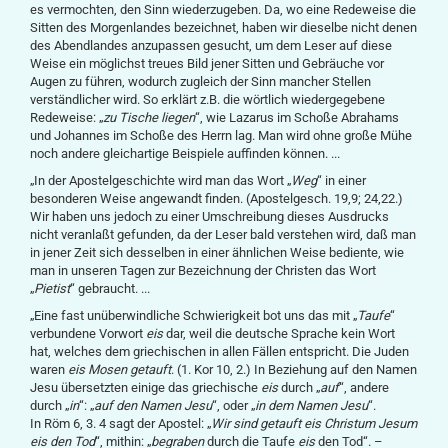
es vermochten, den Sinn wiederzugeben. Da, wo eine Redeweise die
Sitten des Morgenlandes bezeichnet, haben wir dieselbe nicht denen
des Abendlandes anzupassen gesucht, um dem Leser auf diese
Weise ein möglichst treues Bild jener Sitten und Gebräuche vor
Augen zu führen, wodurch zugleich der Sinn mancher Stellen
verständlicher wird. So erklärt z.B. die wörtlich wiedergegebene
Redeweise: „
zu Tische liegen
“, wie Lazarus im Schoße Abrahams
und Johannes im Schoße des Herrn lag. Man wird ohne große Mühe
noch andere gleichartige Beispiele auffinden können. ...
„In der Apostelgeschichte wird man das Wort „
Weg
“ in einer
besonderen Weise angewandt finden. (Apostelgesch. 19,9; 24,22.)
Wir haben uns jedoch zu einer Umschreibung dieses Ausdrucks
nicht veranlaßt gefunden, da der Leser bald verstehen wird, daß man
in jener Zeit sich desselben in einer ähnlichen Weise bediente, wie
man in unseren Tagen zur Bezeichnung der Christen das Wort
„
Pietist
“ gebraucht. ...
„Eine fast unüberwindliche Schwierigkeit bot uns das mit „
Taufe
“
verbundene Vorwort
eis
dar, weil die deutsche Sprache kein Wort
hat, welches dem griechischen in allen Fällen entspricht. Die Juden
waren
eis Mosen getauft
. (1. Kor 10, 2.) In Beziehung auf den Namen
Jesu übersetzten einige das griechische
eis
durch „
auf
“, andere
durch „
in
“: „
auf den Namen Jesu
“, oder „
in dem Namen Jesu
“.
In Röm 6, 3. 4 sagt der Apostel: „
Wir sind getauft eis Christum Jesum
eis den Tod
“, mithin: „
begraben
durch die Taufe
eis
den Tod“. –