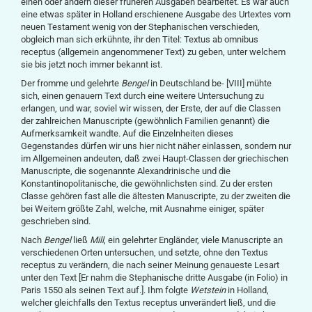
einen oder andern dieser früheren Ausgaben bearbeitet. Es war auch
eine etwas später in Holland erschienene Ausgabe des Urtextes vom
neuen Testament wenig von der Stephanischen verschieden,
obgleich man sich erkühnte, ihr den Titel: Textus ab omnibus
receptus (allgemein angenommener Text) zu geben, unter welchem
sie bis jetzt noch immer bekannt ist.
Der fromme und gelehrte
Bengel
in Deutschland be- [VIII] mühte
sich, einen genauern Text durch eine weitere Untersuchung zu
erlangen, und war, soviel wir wissen, der Erste, der auf die Classen
der zahlreichen Manuscripte (gewöhnlich Familien genannt) die
Aufmerksamkeit wandte. Auf die Einzelnheiten dieses
Gegenstandes dürfen wir uns hier nicht näher einlassen, sondern nur
im Allgemeinen andeuten, daß zwei Haupt-Classen der griechischen
Manuscripte, die sogenannte Alexandrinische und die
Konstantinopolitanische, die gewöhnlichsten sind. Zu der ersten
Classe gehören fast alle die ältesten Manuscripte, zu der zweiten die
bei Weitem größte Zahl, welche, mit Ausnahme einiger, später
geschrieben sind.
Nach
Bengel
ließ
Mill
, ein gelehrter Engländer, viele Manuscripte an
verschiedenen Orten untersuchen, und setzte, ohne den Textus
receptus zu verändern, die nach seiner Meinung genaueste Lesart
unter den Text [Er nahm die Stephanische dritte Ausgabe (in Folio) in
Paris 1550 als seinen Text auf.]. Ihm folgte
Wetstein
in Holland,
welcher gleichfalls den Textus receptus unverändert ließ, und die