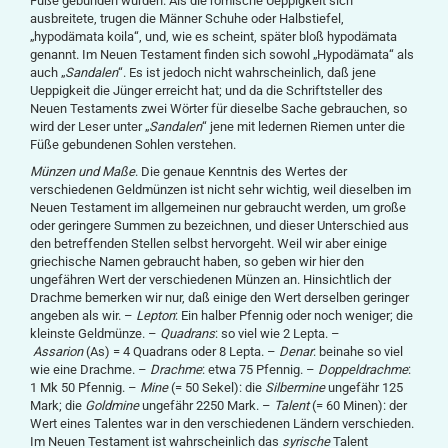
Füße gebunden wurden. Als die römische Ueppigkeit sich
ausbreitete, trugen die Männer Schuhe oder Halbstiefel,
„hypodämata koila“, und, wie es scheint, später bloß hypodämata
genannt. Im Neuen Testament finden sich sowohl „Hypodämata“ als
auch „
Sandalen
“. Es ist jedoch nicht wahrscheinlich, daß jene
Ueppigkeit die Jünger erreicht hat; und da die Schriftsteller des
Neuen Testaments zwei Wörter für dieselbe Sache gebrauchen, so
wird der Leser unter „
Sandalen
“ jene mit ledernen Riemen unter die
Füße gebundenen Sohlen verstehen.
Münzen und Maße
. Die genaue Kenntnis des Wertes der
verschiedenen Geldmünzen ist nicht sehr wichtig, weil dieselben im
Neuen Testament im allgemeinen nur gebraucht werden, um große
oder geringere Summen zu bezeichnen, und dieser Unterschied aus
den betreffenden Stellen selbst hervorgeht. Weil wir aber einige
griechische Namen gebraucht haben, so geben wir hier den
ungefähren Wert der verschiedenen Münzen an. Hinsichtlich der
Drachme bemerken wir nur, daß einige den Wert derselben geringer
angeben als wir. –
Lepton
: Ein halber Pfennig oder noch weniger; die
kleinste Geldmünze. –
Quadrans
: so viel wie 2 Lepta. –
Assarion
(As) = 4 Quadrans oder 8 Lepta. –
Denar
: beinahe so viel
wie eine Drachme. –
Drachme
: etwa 75 Pfennig. –
Doppeldrachme
:
1 Mk 50 Pfennig. –
Mine
(= 50 Sekel): die
Silbermine
ungefähr 125
Mark; die
Goldmine
ungefähr 2250 Mark. –
Talent
(= 60 Minen): der
Wert eines Talentes war in den verschiedenen Ländern verschieden.
Im Neuen Testament ist wahrscheinlich das
syrische
Talent