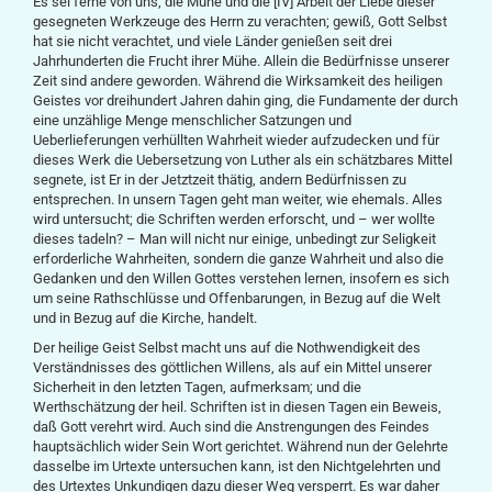
Es sei ferne von uns, die Mühe und die [IV] Arbeit der Liebe dieser
gesegneten Werkzeuge des Herrn zu verachten; gewiß, Gott Selbst
hat sie nicht verachtet, und viele Länder genießen seit drei
Jahrhunderten die Frucht ihrer Mühe. Allein die Bedürfnisse unserer
Zeit sind andere geworden. Während die Wirksamkeit des heiligen
Geistes vor dreihundert Jahren dahin ging, die Fundamente der durch
eine unzählige Menge menschlicher Satzungen und
Ueberlieferungen verhüllten Wahrheit wieder aufzudecken und für
dieses Werk die Uebersetzung von Luther als ein schätzbares Mittel
segnete, ist Er in der Jetztzeit thätig, andern Bedürfnissen zu
entsprechen. In unsern Tagen geht man weiter, wie ehemals. Alles
wird untersucht; die Schriften werden erforscht, und – wer wollte
dieses tadeln? – Man will nicht nur einige, unbedingt zur Seligkeit
erforderliche Wahrheiten, sondern die ganze Wahrheit und also die
Gedanken und den Willen Gottes verstehen lernen, insofern es sich
um seine Rathschlüsse und Offenbarungen, in Bezug auf die Welt
und in Bezug auf die Kirche, handelt.
Der heilige Geist Selbst macht uns auf die Nothwendigkeit des
Verständnisses des göttlichen Willens, als auf ein Mittel unserer
Sicherheit in den letzten Tagen, aufmerksam; und die
Werthschätzung der heil. Schriften ist in diesen Tagen ein Beweis,
daß Gott verehrt wird. Auch sind die Anstrengungen des Feindes
hauptsächlich wider Sein Wort gerichtet. Während nun der Gelehrte
dasselbe im Urtexte untersuchen kann, ist den Nichtgelehrten und
des Urtextes Unkundigen dazu dieser Weg versperrt. Es war daher