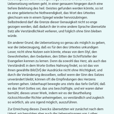
Uebersetzung verloren geht, in einer genauern hingegen durch eine
tiefere Belehrung des heil. Geistes gefunden werden könnte, so ist
es eine gebieterische Nothwendigkeit, das Wort des Urtextes
gleichsam wie in einem Spiegel wieder hervorzubringen.
Selbstredend darf die Grenze dieser Genauigkeit nicht so enge
gezogen werden, daß dadurch der in eine andere Sprache übersetzte
Satz alle Verständlichkeit verlieren, und folglich ohne Sinn bleiben
würde.
Ein anderer Grund, die Uebersetzung so genau als möglich zu geben,
war die Ueberzeugung, daß es für den des Urtextes unkundigen
Leser, nicht ohne Nutzen sein könnte, etwas von dem Styl, den
Gewohnheiten, den Gedanken, den Sitten der Schriftsteller der
Evangelien kennen zu lernen. Denn da sowohl das Herz, als auch das
Verständniß in dem Worte Gottes Nahrung findet, so ist das von
ihnen gewählte Bild [VI] der Ausdrücke nicht ohne Wichtigkeit, und
durch die Veränderung desselben, selbst wenn der Sinn des Satzes
unverändert bleibt, können oft die Empfindungen des Herzens
verloren gehen. Ueberhaupt bewegte uns stets das tiefe Gefühl, daß
es das Wort Gottes sei, das uns beschäftigte, und wir waren daher
bemüht, dieses unser Werk, indem wir es der Beurtheilung
rücksichtsvoller Richter anheimgeben, so verständlich und zugleich
so wörtlich, als uns irgend möglich, auszuführen.
Zur Erreichung dieses Zwecks übersetzten wir zunächst nach dem
Urtext; wir benutzten aber auch die Uebersetzungen von
Luther
,