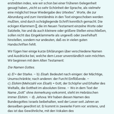
erstrebten indes, wie wir schon bei einer früheren Gelegenheit
gesagt haben, „nicht so sehr Schönheit der Sprache, als vielmehr
eine möglichst treue Wiedergabe des Urtextes“. Worte, die zur
Abrundung und zum Verständnis in den Text eingeschoben werden
mußten, sind durch schrägliegende Schrift kenntlich gemacht. Die
eckigen Klammern [], die im Neuen Testament einzelne Worte oder
Satzteile, hie und da auch kleinere oder größere Stellen einschließen,
sollen nicht das Eingeklammerte als ungewiß oder zweifelhaft
hinstellen, sondern nur andeuten, daß es in vielen guten
Handschriften fehlt.
Wir fügen hier einige kurze Erklärungen über verschiedene Namen
und Ausdrücke bei, welche dem Leser unverständlich sein möchten.
Wir beginnen mit dem Alten Testament:
Die Namen Gottes.
a)
El
= der Starke. – b)
Eloah
. Bedeutet nach einigen: der Mächtige,
Unumschränkte; nach anderen: der Furcht Einflößende. –
c)
Elohim
(Mehrzahl von
Eloah
) = Gott, der Schöpfer und Erhalter des
Weltalls, die Gottheit im absoluten Sinne. – Wo in dem Text der
Name „Gott“ ohne Anmerkung vorkommt, steht im Hebräischen
immer
Elohim
. – d)
Jehova
. Wir haben diesen Namen des
Bundesgottes Israels beibehalten, weil der Leser seit Jahren an
denselben gewöhnt ist. Er kommt in zweierlei Form vor: erstens, und
das ist das Gewöhnliche, mit den Vokalen des