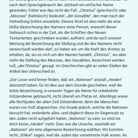
nach dem Sprachgebrauch der Jetztzeit ein einfacher Name
geworden; früher war das nicht der Fall. „
Christus
“ (griechisch) oder
„
Messias
“ (hebräisch) bedeutet: „
der Gesalbte
“, den man nach der
Verheißung Gottes erwartete. Dieses Wort ist also mehr als eine
bloße Bezeichnung des Namens einer Person, wiewohl dieser
Gebrauch schon in der Zeit, als die Schriften des Neuen
Testamentes geschrieben wurden, aufkam; und da nach unserer
Meinung die Bezeichnung der Stellung und die des Namens nicht
verwechselt werden darf, so haben wir, um die Kraft des Wortes zu
erhalten, da, wo es sich um den Namen handelt, „Christus“, wo aber
mehr die Stellung des Messias, des Gesalbten, bezeichnet werden
soll, „
der
Christus“ gesagt. Im Griechischen gibt an vielen Stellen der
Artikel den Unterschied an.
„Der Leser wird ferner finden, daß wir „
Nationen
“ anstatt „
Heiden
“
übersetzt haben. Es ist dies aus dem Grunde geschehen, weil die
letzte Bezeichnung, in unseren Tagen als Name für unbekehrte
Götzendiener gebraucht, nicht überall am Platze ist. Allerdings waren
alle Nichtjuden der alten Zeit Götzendiener, denn die Menschen
waren von Gott abgewichen. Die Gnade jedoch, welche die Nationen
besucht hat, veränderte alles; und obgleich diese im Gegensatz zu
den Juden nicht aufgehört haben, „Nationen“ zu sein, so sind sie
doch keine „
Heiden
“ mehr. Dies war die Ursache, weshalb wir
„
Nationen
“ als eine allgemeine Bezeichnung wählten. Wir konnten
nicht „
Völker
“ sagen, weil die Juden das vornehmste Volk waren. An