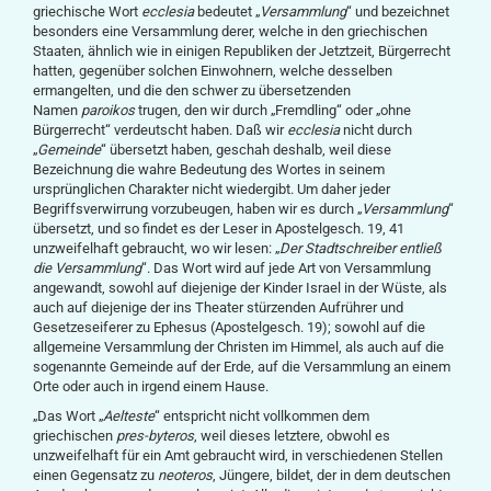
griechische Wort
ecclesia
bedeutet „
Versammlung
“ und bezeichnet
besonders eine Versammlung derer, welche in den griechischen
Staaten, ähnlich wie in einigen Republiken der Jetztzeit, Bürgerrecht
hatten, gegenüber solchen Einwohnern, welche desselben
ermangelten, und die den schwer zu übersetzenden
Namen
paroikos
trugen, den wir durch „Fremdling“ oder „ohne
Bürgerrecht“ verdeutscht haben. Daß wir
ecclesia
nicht durch
„
Gemeinde
“ übersetzt haben, geschah deshalb, weil diese
Bezeichnung die wahre Bedeutung des Wortes in seinem
ursprünglichen Charakter nicht wiedergibt. Um daher jeder
Begriffsverwirrung vorzubeugen, haben wir es durch „
Versammlung
“
übersetzt, und so findet es der Leser in Apostelgesch. 19, 41
unzweifelhaft gebraucht, wo wir lesen: „
Der Stadtschreiber entließ
die Versammlung
“. Das Wort wird auf jede Art von Versammlung
angewandt, sowohl auf diejenige der Kinder Israel in der Wüste, als
auch auf diejenige der ins Theater stürzenden Aufrührer und
Gesetzeseiferer zu Ephesus (Apostelgesch. 19); sowohl auf die
allgemeine Versammlung der Christen im Himmel, als auch auf die
sogenannte Gemeinde auf der Erde, auf die Versammlung an einem
Orte oder auch in irgend einem Hause.
„Das Wort „
Aelteste
“ entspricht nicht vollkommen dem
griechischen
pres-byteros
, weil dieses letztere, obwohl es
unzweifelhaft für ein Amt gebraucht wird, in verschiedenen Stellen
einen Gegensatz zu
neoteros
, Jüngere, bildet, der in dem deutschen