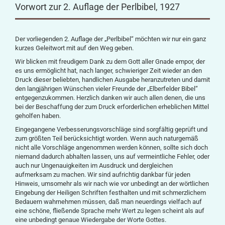
Vorwort zur 2. Auflage der Perlbibel, 1927
Der vorliegenden 2. Auflage der „Perlbibel“ möchten wir nur ein ganz
kurzes Geleitwort mit auf den Weg geben.
Wir blicken mit freudigem Dank zu dem Gott aller Gnade empor, der
es uns ermöglicht hat, nach langer, schwieriger Zeit wieder an den
Druck dieser beliebten, handlichen Ausgabe heranzutreten und damit
den langjährigen Wünschen vieler Freunde der „Elberfelder Bibel“
entgegenzukommen. Herzlich danken wir auch allen denen, die uns
bei der Beschaffung der zum Druck erforderlichen erheblichen Mittel
geholfen haben.
Eingegangene Verbesserungsvorschläge sind sorgfältig geprüft und
zum größten Teil berücksichtigt worden. Wenn auch naturgemäß
nicht alle Vorschläge angenommen werden können, sollte sich doch
niemand dadurch abhalten lassen, uns auf vermeintliche Fehler, oder
auch nur Ungenauigkeiten im Ausdruck und dergleichen
aufmerksam zu machen. Wir sind aufrichtig dankbar für jeden
Hinweis, umsomehr als wir nach wie vor unbedingt an der wörtlichen
Eingebung der Heiligen Schriften festhalten und mit schmerzlichem
Bedauern wahrnehmen müssen, daß man neuerdings vielfach auf
eine schöne, fließende Sprache mehr Wert zu legen scheint als auf
eine unbedingt genaue Wiedergabe der Worte Gottes.