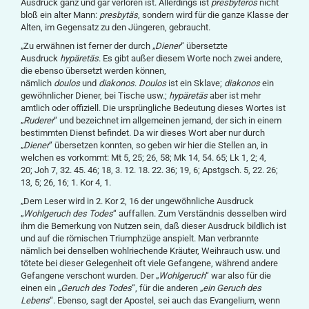
Ausdruck ganz und gar verloren ist. Allerdings ist
presbyteros
nicht
bloß ein alter Mann:
presbytäs
, sondern wird für die ganze Klasse der
Alten, im Gegensatz zu den Jüngeren, gebraucht.
„Zu erwähnen ist ferner der durch „
Diener
“ übersetzte
Ausdruck
hypäretäs
. Es gibt außer diesem Worte noch zwei andere,
die ebenso übersetzt werden können,
nämlich
doulos
und
diakonos
.
Doulos
ist ein Sklave;
diakonos
ein
gewöhnlicher Diener, bei Tische usw.;
hypäretäs
aber ist mehr
amtlich oder offiziell. Die ursprüngliche Bedeutung dieses Wortes ist
„
Ruderer
“ und bezeichnet im allgemeinen jemand, der sich in einem
bestimmten Dienst befindet. Da wir dieses Wort aber nur durch
„
Diener
“ übersetzen konnten, so geben wir hier die Stellen an, in
welchen es vorkommt: Mt 5, 25; 26, 58; Mk 14, 54. 65; Lk 1, 2; 4,
20; Joh 7, 32. 45. 46; 18, 3. 12. 18. 22. 36; 19, 6; Apstgsch. 5, 22. 26;
13, 5; 26, 16; 1. Kor 4, 1.
„Dem Leser wird in 2. Kor 2, 16 der ungewöhnliche Ausdruck
„
Wohlgeruch des Todes
“ auffallen. Zum Verständnis desselben wird
ihm die Bemerkung von Nutzen sein, daß dieser Ausdruck bildlich ist
und auf die römischen Triumphzüge anspielt. Man verbrannte
nämlich bei denselben wohlriechende Kräuter, Weihrauch usw. und
tötete bei dieser Gelegenheit oft viele Gefangene, während andere
Gefangene verschont wurden. Der „
Wohlgeruch
“ war also für die
einen ein „
Geruch des Todes
“, für die anderen „
ein Geruch des
Lebens
“. Ebenso, sagt der Apostel, sei auch das Evangelium, wenn