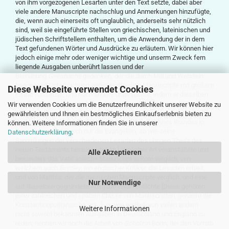
von ihm vorgezogenen Lesarten unter den Text setzte, dabei aber
viele andere Manuscripte nachschlug und Anmerkungen hinzufügte,
die, wenn auch einerseits oft unglaublich, anderseits sehr nützlich
sind, weil sie eingeführte Stellen von griechischen, lateinischen und
jüdischen Schriftstellern enthalten, um die Anwendung der in dem
Text gefundenen Wörter und Ausdrücke zu erläutern. Wir können hier
jedoch einige mehr oder weniger wichtige und unserm Zweck fern
liegende Ausgaben unberührt lassen und der
Bemühung
Griesbach'
s
gedenken, der die durch Mill und Wetstein
begonnene Untersuchung vieler werthvollen Manuscripte mit großem
Diese Webseite verwendet Cookies
Fleiße fortsetzte, und noch andere untersuchte, indem er dieselben,
um den Text so genau, als möglich einzurichten, mit sorgfältiger
Wir verwenden Cookies um die Benutzerfreundlichkeit unserer Website zu
Nachforschung verglich. – Ohne weiter von
Birsch
, einem dänischen
gewährleisten und Ihnen ein bestmögliches Einkaufserlebnis bieten zu
Gelehrten, der reiche Sammlun- [IX] gen [Zufolge eines Brandes in
können. Weitere Informationen finden Sie in unserer
Kopenhagen hat Birsch nur die Evangelien, so wie seine
Datenschutzerklärung
.
Sammlungen der verschiedenen Lesarten des übrigen Theils des
neuen Testaments herausgegeben.] ähnlicher Art veranstaltete und
Alle Akzeptieren
besonders das Vaticanische Manuscript in Rom verglich, von
welchem auch
Bentley
, ein englischer Kritiker, die Lesarten erhielt,
und von Matthiä,
der die russischen
Manuscripte verglich, und eine
Nur Notwendige
auf dieselben gegründete Ausgabe veröffentlichte [Diese gehören
jener zahlreichen und spätern Classe von Manuscripten, genannt die
Konstantinopolitanische, an. -], so wie endlich von vielen andern
Weitere Informationen
nicht sowohl bekannten Ausgaben in Deutschland und England zu
reden, nennen wir noch die Arbeit von
Scholz
in Bonn, der den Vorrath