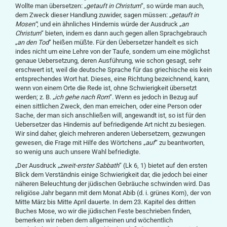
Wollte man übersetzen: „
getauft in Christum
“, so würde man auch,
dem Zweck dieser Handlung zuwider, sagen müssen: „
getauft in
Mosen“
; und ein ähnliches Hindernis würde der Ausdruck „
an
Christum
“ bieten, indem es dann auch gegen allen Sprachgebrauch
„
an den Tod
“ heißen müßte. Für den Üebersetzer handelt es sich
indes nicht um eine Lehre von der Taufe, sondern um eine möglichst
genaue Uebersetzung, deren Ausführung, wie schon gesagt, sehr
erschwert ist, weil die deutsche Sprache für das griechische eis kein
entsprechendes Wort hat. Dieses, eine Richtung bezeichnend, kann,
wenn von einem Orte die Rede ist, ohne Schwierigkeit übersetzt
werden; z. B. „
ich gehe nach Rom
“. Wenn es jedoch in Bezug auf
einen sittlichen Zweck, den man erreichen, oder eine Person oder
Sache, der man sich anschließen will, angewandt ist, so ist für den
Uebersetzer das Hindernis auf befriedigende Art nicht zu besiegen.
Wir sind daher, gleich mehreren anderen Uebersetzern, gezwungen
gewesen, die Frage mit Hilfe des Wörtchens „
auf
“ zu beantworten,
so wenig uns auch unsere Wahl befriedigte.
„Der Ausdruck „
zweit-erster Sabbath
“ (Lk 6, 1) bietet auf den ersten
Blick dem Verständnis einige Schwierigkeit dar, die jedoch bei einer
näheren Beleuchtung der jüdischen Gebräuche schwinden wird. Das
religiöse Jahr begann mit dem Monat Abib (d. i. grünes Korn), der von
Mitte März bis Mitte April dauerte. In dem 23. Kapitel des dritten
Buches Mose, wo wir die jüdischen Feste beschrieben finden,
bemerken wir neben dem allgemeinen und wöchentlich