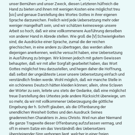
unser Bemühen und unser Zweck, diesen Letzteren hülfreich die
Hand zu bieten und ihnen mit wenigen Kosten eine möglichst treu
[sic] und genaue Darstellung des Wortes Gottes in ihrer eigenen
Sprache darzureichen. Freilich wird jede Uebersetzung mehr oder
weniger mangelhaft sein, und wir schätzen keineswegs unsere
Arbeit so hoch, daß wir eine vollkommenere Ausführung derselben
von anderer Hand in Abrede stellen. Wie groß die [V] Schwierigkeiten
sind, die Ausdrücke einer Sprache, zumal die der reichen
griechischen, in eine andere zu übertragen, das werden allein
diejenigen anerkennen, welche versucht haben, eine Uebersetzung
in Ausführung zu bringen. Wir können jedoch mit gutem Gewissen
behaupten, daß wir mit aller Sorgfalt gearbeitet haben, das Wort
Gottes möglichst treu darzustellen, und hegen daher die Hoffnung,
daß selbst der ungeübteste Leser unsere Uebersetzung einfach und
verständlich finden werde. Wohl möglich, daß wir manche Stelle in
ein schöneres Deutsch hätten kleiden können; allein, ohne Sclaven
der Wörter zu sein, leitete uns stets der Gedanke, daß eine möglichst
treue Darstellung des Urtextes jede andere Rücksicht überwiege, um
so mehr, da wir mit vollkommener Ueberzeugung die göttliche
Eingebung der h. Schrift glauben, als die Offenbarung der
unendlichen Weisheit Gottes und den Ausdruck Seines
gnadenreichen Charakters in Jesu Christo. Weil nun aber Niemand
die ganze Tragweite dieser Offenbarung aufzufassen vermag, und
oft in einem Satze ein das Verständniß des Uebersetzers
übersteigender Sinn verborgen liegt, welcher in einer freien