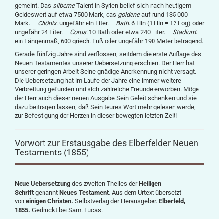
gemeint. Das
silberne
Talent in Syrien belief sich nach heutigem
Geldeswert auf etwa 7500 Mark, das
goldene
auf rund 135 000
Mark. –
Chönix
: ungefähr ein Liter. –
Bath
: 6 Hin (1 Hin = 12 Log) oder
ungefähr 24 Liter. –
Corus
: 10 Bath oder etwa 240 Liter. –
Stadium
:
ein Längenmaß, 600 griech. Fuß oder ungefähr 190 Meter betragend.
Gerade fünfzig Jahre sind verflossen, seitdem die erste Auflage des
Neuen Testamentes unserer Uebersetzung erschien. Der Herr hat
unserer geringen Arbeit Seine gnädige Anerkennung nicht versagt.
Die Uebersetzung hat im Laufe der Jahre eine immer weitere
Verbreitung gefunden und sich zahlreiche Freunde erworben. Möge
der Herr auch dieser neuen Ausgabe Sein Geleit schenken und sie
dazu beitragen lassen, daß Sein teures Wort mehr gelesen werde,
zur Befestigung der Herzen in dieser bewegten letzten Zeit!
Vorwort zur Erstausgabe des Elberfelder Neuen
Testaments (1855)
Neue Uebersetzung
des zweiten Theiles der
Heiligen
Schrift
genannt
Neues Testament.
Aus dem Urtext übersetzt
von
einigen Christen.
Selbstverlag der Herausgeber.
Elberfeld,
1855.
Gedruckt bei Sam. Lucas.