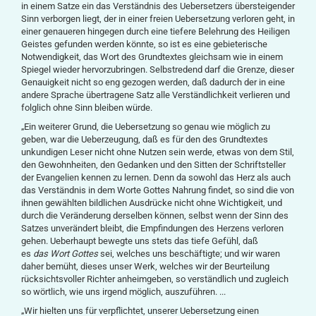
in einem Satze ein das Verständnis des Uebersetzers übersteigender
Sinn verborgen liegt, der in einer freien Uebersetzung verloren geht, in
einer genaueren hingegen durch eine tiefere Belehrung des Heiligen
Geistes gefunden werden könnte, so ist es eine gebieterische
Notwendigkeit, das Wort des Grundtextes gleichsam wie in einem
Spiegel wieder hervorzubringen. Selbstredend darf die Grenze, dieser
Genauigkeit nicht so eng gezogen werden, daß dadurch der in eine
andere Sprache übertragene Satz alle Verständlichkeit verlieren und
folglich ohne Sinn bleiben würde.
„Ein weiterer Grund, die Uebersetzung so genau wie möglich zu
geben, war die Ueberzeugung, daß es für den des Grundtextes
unkundigen Leser nicht ohne Nutzen sein werde, etwas von dem Stil,
den Gewohnheiten, den Gedanken und den Sitten der Schriftsteller
der Evangelien kennen zu lernen. Denn da sowohl das Herz als auch
das Verständnis in dem Worte Gottes Nahrung findet, so sind die von
ihnen gewählten bildlichen Ausdrücke nicht ohne Wichtigkeit, und
durch die Veränderung derselben können, selbst wenn der Sinn des
Satzes unverändert bleibt, die Empfindungen des Herzens verloren
gehen. Ueberhaupt bewegte uns stets das tiefe Gefühl, daß
es
das
Wort Gottes
sei, welches uns beschäftigte; und wir waren
daher bemüht, dieses unser Werk, welches wir der Beurteilung
rücksichtsvoller Richter anheimgeben, so verständlich und zugleich
so wörtlich, wie uns irgend möglich, auszuführen. ...
„Wir hielten uns für verpflichtet, unserer Uebersetzung einen