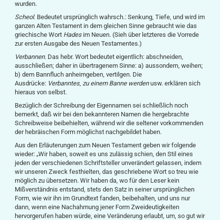
wurden.
Scheol
. Bedeutet ursprünglich wahrsch.: Senkung, Tiefe, und wird im
ganzen Alten Testament in dem gleichen Sinne gebraucht wie das
griechische Wort
Hades
im Neuen. (Sieh über letzteres die Vorrede
zur ersten Ausgabe des Neuen Testamentes.)
Verbannen
. Das hebr. Wort bedeutet eigentlich: abschneiden,
ausschließen; daher in übertragenem Sinne: a) aussondern, weihen;
b) dem Bannfluch anheimgeben, vertilgen. Die
Ausdrücke:
Verbanntes
,
zu einem Banne werden
usw. erklären sich
hieraus von selbst.
Bezüglich der Schreibung der Eigennamen sei schließlich noch
bemerkt, daß wir bei den bekannteren Namen die hergebrachte
Schreibweise beibehielten, während wir die seltener vorkommenden
der hebräischen Form möglichst nachgebildet haben.
Aus den Erläuterungen zum Neuen Testament geben wir folgende
wieder: „Wir haben, soweit es uns zulässig schien, den Stil eines
jeden der verschiedenen Schriftsteller unverändert gelassen, indem
wir unseren Zweck festhielten, das geschriebene Wort so treu wie
möglich zu übersetzen. Wir haben da, wo für den Leser kein
Mißverständnis entstand, stets den Satz in seiner ursprünglichen
Form, wie wir ihn im Grundtext fanden, beibehalten, und uns nur
dann, wenn eine Nachahmung jener Form Zweideutigkeiten
hervorgerufen haben würde, eine Veränderung erlaubt, um, so gut wir