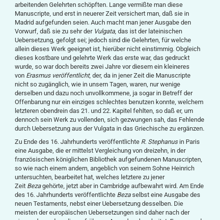
arbeitenden Gelehrten schöpften. Lange vermißte man diese
Manuscripte, und erst in neuerer Zeit versichert man, daß sie in
Madrid aufgefunden seien. Auch macht man jener Ausgabe den
Vorwurf, daß sie zu sehr der
Vulgata
, das ist der lateinischen
Uebersetzung, gefolgt sei; jedoch sind die Gelehrten, für welche
allein dieses Werk geeignet ist, hierüber nicht einstimmig. Obgleich
dieses kostbare und gelehrte Werk das erste war, das gedruckt
wurde, so war doch bereits zwei Jahre vor diesem ein kleineres
von
Erasmus ver
ö
ffentlicht
, der, da in jener Zeit die Manuscripte
nicht so zugänglich, wie in unsern Tagen, waren, nur wenige
derselben und dazu noch unvollkommene, ja sogar in Betreff der
Offenbarung nur ein einziges schlechtes benutzen konnte, welchem
letzteren obendrein das 21. und 22. Kapitel fehlten, so daß er, um
dennoch sein Werk zu vollenden, sich gezwungen sah, das Fehlende
durch Uebersetzung aus der Vulgata in das Griechische zu ergänzen.
Zu Ende des 16. Jahrhunderts veröffentlichte
R. Stephanus
in Paris
eine Ausgabe, die er mittelst Vergleichung von dreizehn, in der
französischen königlichen Bibliothek aufgefundenen Manuscripten,
so wie nach einem andern, angeblich von seinem Sohne Heinrich
untersuchten, bearbeitet hat, welches letztere zu jener
Zeit
Beza
gehörte, jetzt aber in Cambridge aufbewahrt wird. Am Ende
des 16. Jahrhunderts veröffentlichte
Beza
selbst eine Ausgabe des
neuen Testaments, nebst einer Uebersetzung desselben. Die
meisten der europäischen Uebersetzungen sind daher nach der